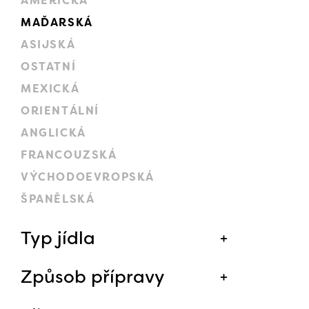
AMERICKÁ
MAĎARSKÁ
ASIJSKÁ
OSTATNÍ
MEXICKÁ
ORIENTÁLNÍ
ANGLICKÁ
FRANCOUZSKÁ
VÝCHODOEVROPSKÁ
ŠPANĚLSKÁ
Typ jídla
Způsob přípravy