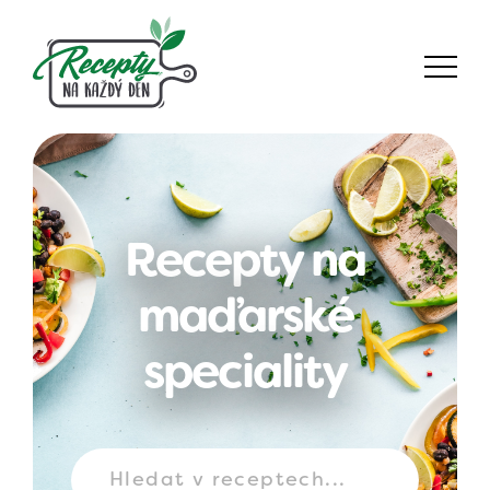
Recepty na
maďarské
speciality