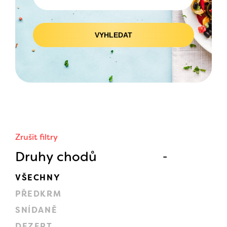
VYHLEDAT
Zrušit filtry
Druhy chodů
VŠECHNY
PŘEDKRM
SNÍDANĚ
DEZERT