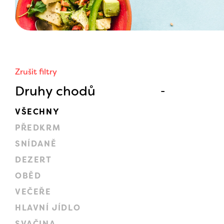
Zrušit filtry
Druhy chodů
VŠECHNY
PŘEDKRM
SNÍDANĚ
DEZERT
OBĚD
VEČEŘE
HLAVNÍ JÍDLO
SVAČINA