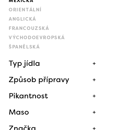
MEXICKÁ
ORIENTÁLNÍ
ANGLICKÁ
FRANCOUZSKÁ
VÝCHODOEVROPSKÁ
ŠPANĚLSKÁ
Typ jídla
Způsob přípravy
Pikantnost
Maso
Značka