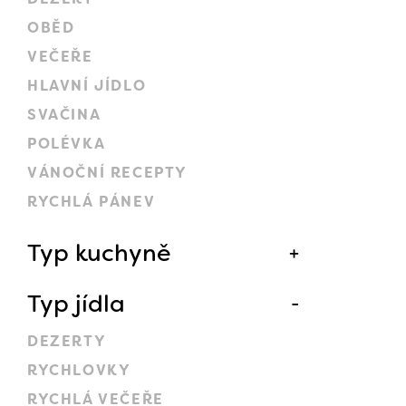
OBĚD
VEČEŘE
HLAVNÍ JÍDLO
SVAČINA
POLÉVKA
VÁNOČNÍ RECEPTY
RYCHLÁ PÁNEV
Typ kuchyně
Typ jídla
DEZERTY
RYCHLOVKY
RYCHLÁ VEČEŘE