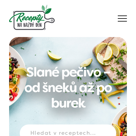
Slané pečivo –
od šneků až po
burek