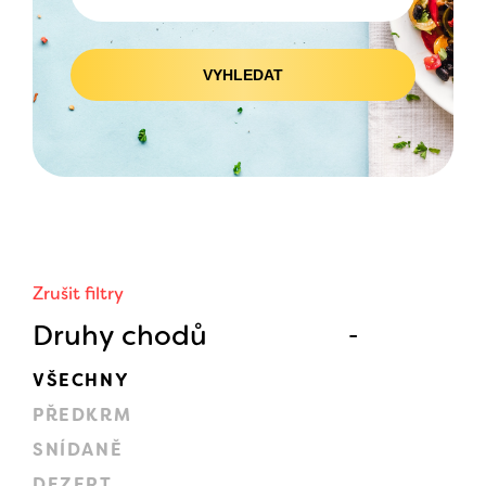
VYHLEDAT
Zrušit filtry
Druhy chodů
VŠECHNY
PŘEDKRM
SNÍDANĚ
DEZERT