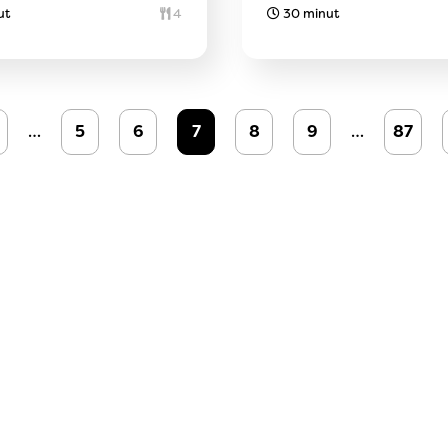
ut
4
30 minut
…
5
6
7
8
9
…
87