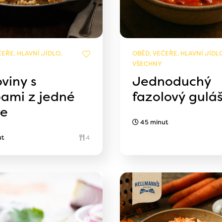
EŘE, HLAVNÍ JÍDLO,
OBĚD, VEČEŘE, HLAVNÍ JÍDLO
VŠECHNY
viny s
Jednoduchý
ami z jedné
fazolový gulá
ve
45 minut
ut
4