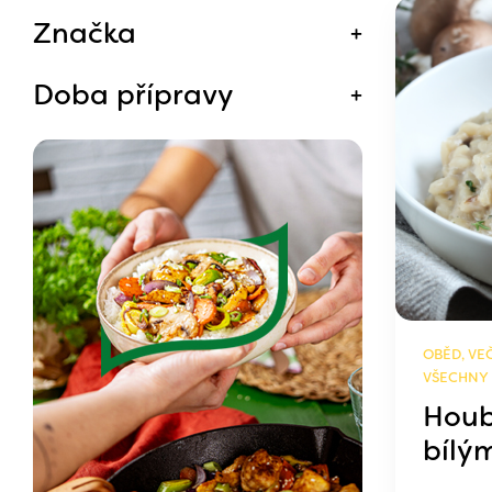
Značka
Doba přípravy
OBĚD, VEČ
VŠECHNY
Houb
bílý