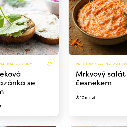
SVAČINA, VŠECHNY
PŘEDKRM, SVAČINA, VŠECH
eková
Mrkvový salát
zánka se
česnekem
m
10 minut
t