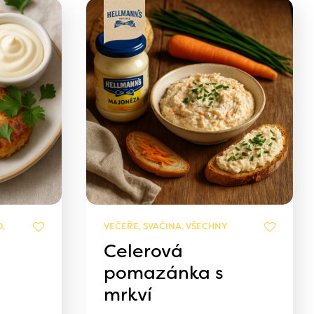
,
VEČEŘE, SVAČINA, VŠECHNY
Celerová
pomazánka s
mrkví