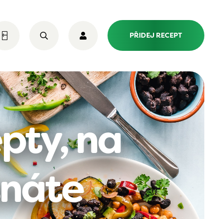
PŘIDEJ RECEPT
pty, na
tnáte