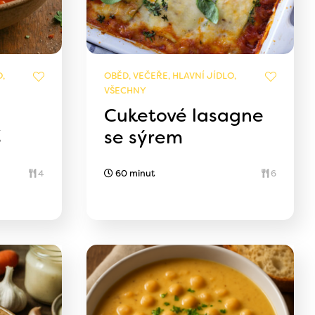
,
OBĚD, VEČEŘE, HLAVNÍ JÍDLO,
VŠECHNY
Cuketové lasagne
š
se sýrem
4
60 minut
6