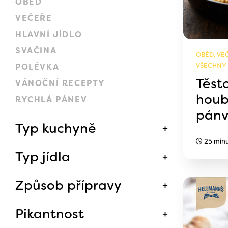
OBĚD
VEČEŘE
HLAVNÍ JÍDLO
SVAČINA
OBĚD, VEČ
VŠECHNY
POLÉVKA
Těsto
VÁNOČNÍ RECEPTY
houb
RYCHLÁ PÁNEV
pán
Typ kuchyně
25 min
Typ jídla
Způsob přípravy
Pikantnost