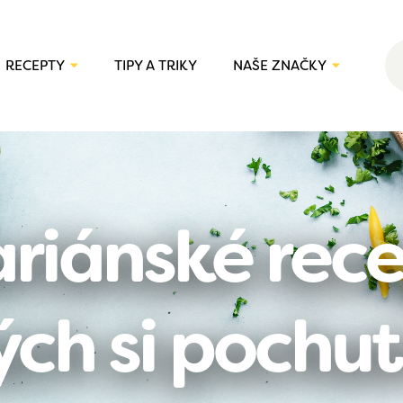
RECEPTY
TIPY A TRIKY
NAŠE ZNAČKY
riánské rece
ých si pochu