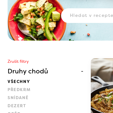
Zrušit filtry
Druhy chodů
VŠECHNY
PŘEDKRM
SNÍDANĚ
DEZERT