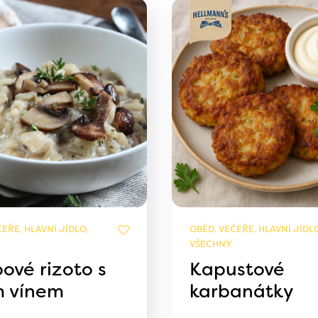
EŘE, HLAVNÍ JÍDLO,
OBĚD, VEČEŘE, HLAVNÍ JÍDLO
VŠECHNY
ové rizoto s
Kapustové
m vínem
karbanátky