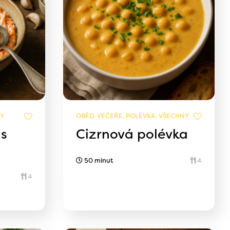
NY
OBĚD, VEČEŘE, POLÉVKA, VŠECHNY
 s
Cizrnová polévka
50 minut
4
4