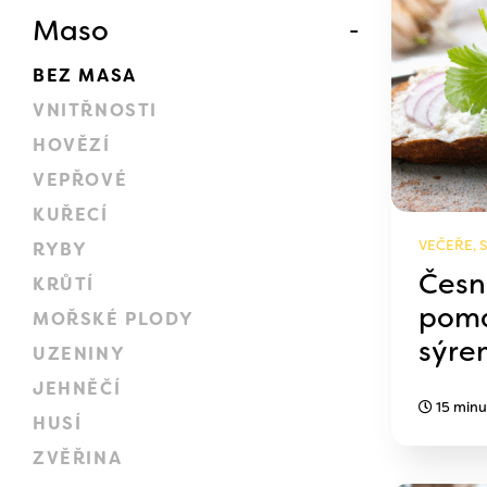
Maso
BEZ MASA
VNITŘNOSTI
HOVĚZÍ
VEPŘOVÉ
KUŘECÍ
VEČEŘE, 
RYBY
Česn
KRŮTÍ
poma
MOŘSKÉ PLODY
sýre
UZENINY
JEHNĚČÍ
15 minu
HUSÍ
ZVĚŘINA