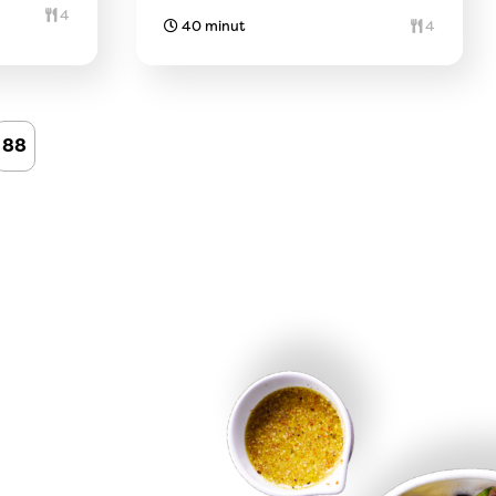
4
40 minut
4
88