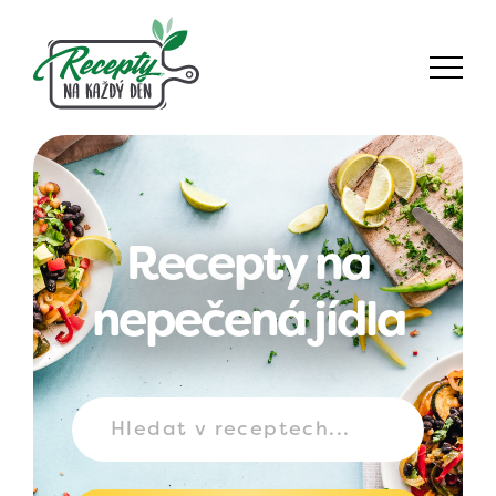
Recepty na
nepečená jídla