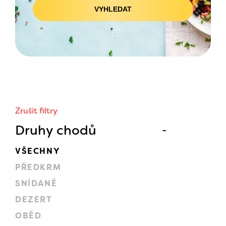
VYHLEDAT
Zrušit filtry
Druhy chodů
VŠECHNY
PŘEDKRM
SNÍDANĚ
DEZERT
OBĚD