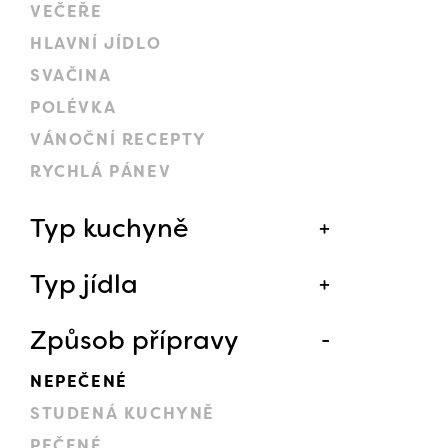
VEČEŘE
HLAVNÍ JÍDLO
SVAČINA
POLÉVKA
VÁNOČNÍ RECEPTY
RYCHLÁ PÁNEV
Typ kuchyně
Typ jídla
Způsob přípravy
NEPEČENÉ
STUDENÁ KUCHYNĚ
PEČENÉ