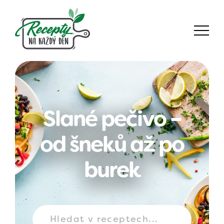
Slané pečivo –
od šneků až po
burek