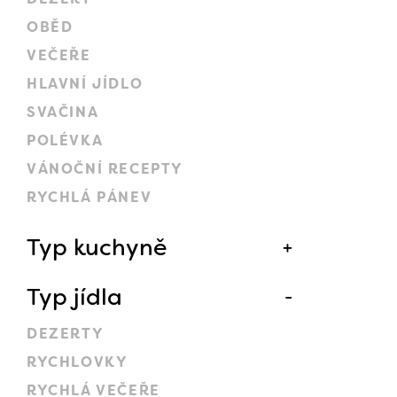
OBĚD
VEČEŘE
HLAVNÍ JÍDLO
SVAČINA
POLÉVKA
VÁNOČNÍ RECEPTY
RYCHLÁ PÁNEV
Typ kuchyně
Typ jídla
DEZERTY
RYCHLOVKY
RYCHLÁ VEČEŘE