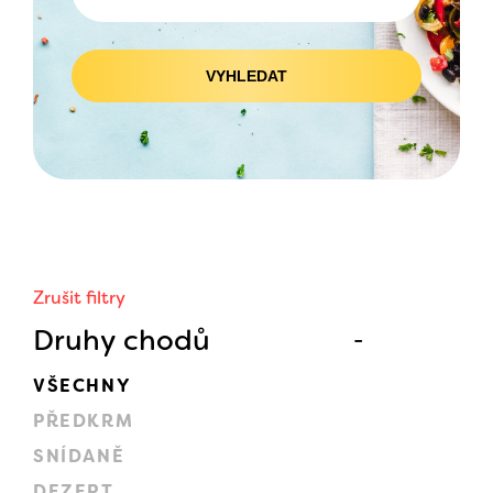
VYHLEDAT
Zrušit filtry
Druhy chodů
VŠECHNY
PŘEDKRM
SNÍDANĚ
DEZERT