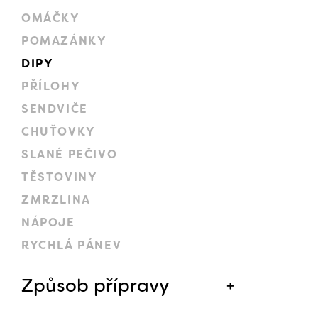
OMÁČKY
POMAZÁNKY
DIPY
PŘÍLOHY
SENDVIČE
CHUŤOVKY
SLANÉ PEČIVO
TĚSTOVINY
ZMRZLINA
NÁPOJE
RYCHLÁ PÁNEV
Způsob přípravy