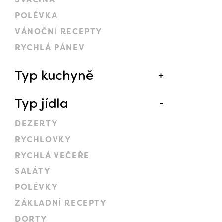
POLÉVKA
VÁNOČNÍ RECEPTY
RYCHLÁ PÁNEV
Typ kuchyně
Typ jídla
DEZERTY
RYCHLOVKY
RYCHLÁ VEČEŘE
SALÁTY
POLÉVKY
ZÁKLADNÍ RECEPTY
DORTY