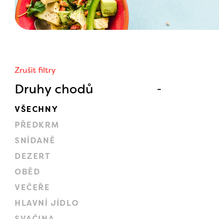
Zrušit filtry
Druhy chodů
VŠECHNY
PŘEDKRM
SNÍDANĚ
DEZERT
OBĚD
VEČEŘE
HLAVNÍ JÍDLO
SVAČINA