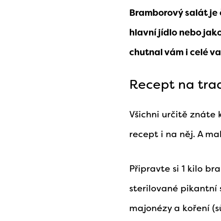
Bramborový salát je 
hlavní jídlo nebo jak
chutnal vám i celé v
Recept na tra
Všichni určitě znáte 
recept i na něj. A ma
Připravte si 1 kilo b
sterilované pikantní 
majonézy a koření (sů