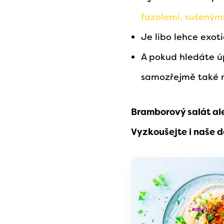
fazolemi, sušenými
Je libo lehce exot
A pokud hledáte ú
samozřejmě také m
Bramborový salát al
Vyzkoušejte i naše d