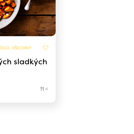
ÍDLO, VŠECHNY
ých sladkých
4