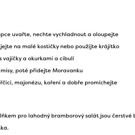
upce uvařte, nechte vychladnout a oloupejte
ejte na malé kostičky nebo použijte krájítko
s vajíčky a okurkami a cibulí
 mísy, poté přidejte Moravanku
řčici, majonézu, koření a dobře promíchejte
lňkem pro lahodný bramborový salát jsou čerstvé b
tka.