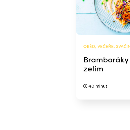
OBĚD, VEČEŘE, SVAČI
Bramboráky 
zelím
40 minut