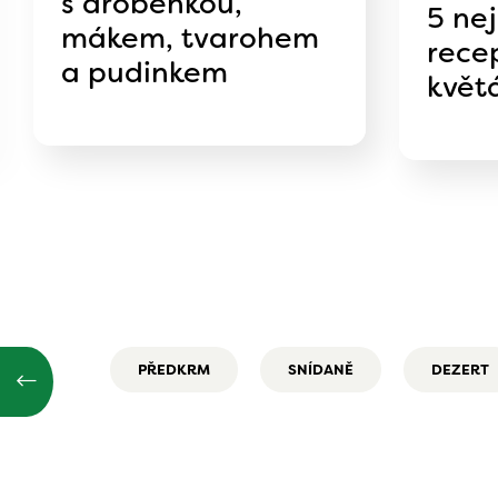
s drobenkou,
5 ne
mákem, tvarohem
rece
a pudinkem
květ
PŘEDKRM
SNÍDANĚ
DEZERT