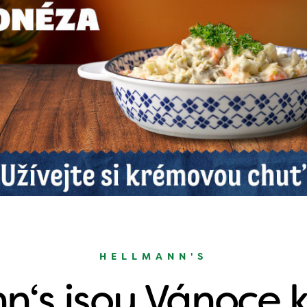
HELLMANN'S
n‘s jsou Vánoce 