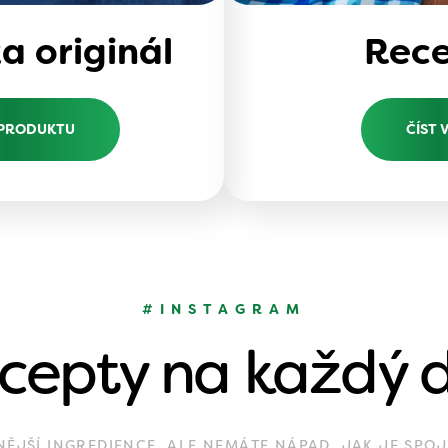
 originál
Rec
 PRODUKTU
ČÍST 
#INSTAGRAM
cepty na každý 
JŠÍ INGREDIENCE, ALE NEMÁTE NÁPAD, JAK JE SPOJ