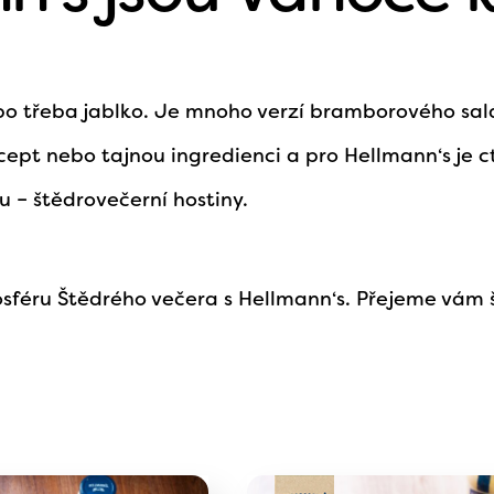
bo třeba jablko. Je mnoho verzí bramborového sal
ept nebo tajnou ingredienci a pro Hellmann‘s je ctí
 – štědrovečerní hostiny.
osféru Štědrého večera s Hellmann‘s. Přejeme vám