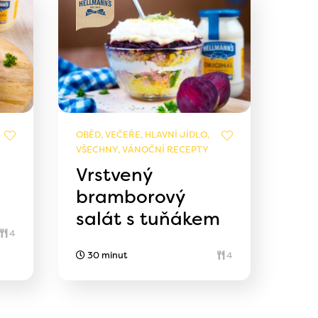
OBĚD, VEČEŘE, HLAVNÍ JÍDLO,
VŠECHNY, VÁNOČNÍ RECEPTY
Vrstvený
bramborový
salát s tuňákem
4
30 minut
4