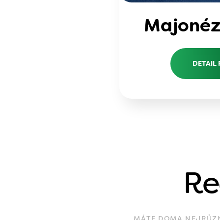
Majonéza
DETAIL
Re
MÁTE DOMA NEJRŮZNĚ