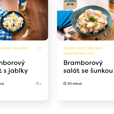
ŠECHNY, VÁNOČNÍ
HLAVNÍ JÍDLO, VŠECHNY,
Y
VÁNOČNÍ RECEPTY
mborový
Bramborový
t s jablky
salát se šunkou
nut
4
30 minut