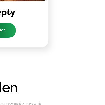
epty
VÍCE
den
IT V DOBRÉ A ZDRAVÉ