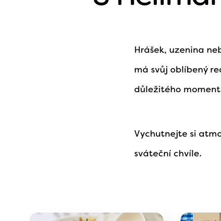
Hrášek, uzenina ne
má svůj oblíbený rec
důležitého momentu
Vychutnejte si atm
sváteční chvíle.