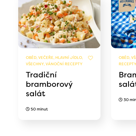
OBĚD, VEČEŘE, HLAVNÍ JÍDLO,
OBĚD, V
VŠECHNY, VÁNOČNÍ RECEPTY
RECEPT
Tradiční
Bra
bramborový
salá
salát
30 mi
50 minut