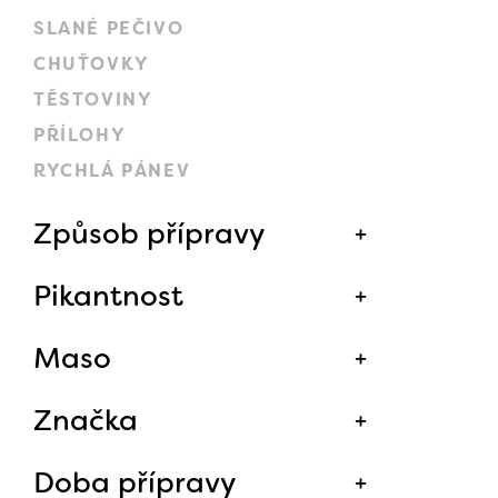
SLANÉ PEČIVO
CHUŤOVKY
TĚSTOVINY
PŘÍLOHY
RYCHLÁ PÁNEV
Způsob přípravy
Pikantnost
Maso
Značka
Doba přípravy