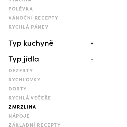
POLÉVKA
VÁNOČNÍ RECEPTY
RYCHLÁ PÁNEV
Typ kuchyně
Typ jídla
DEZERTY
RYCHLOVKY
DORTY
RYCHLÁ VEČEŘE
ZMRZLINA
NÁPOJE
ZÁKLADNÍ RECEPTY