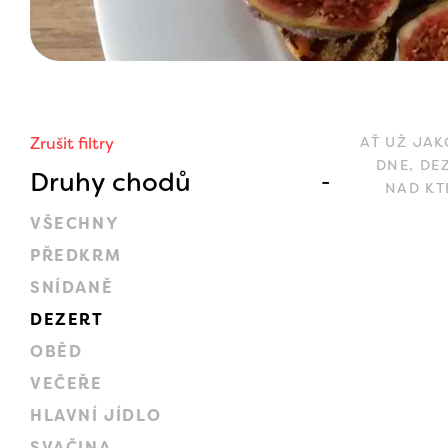
Zrušit filtry
AŤ UŽ JAK
DNE, DE
Druhy chodů
NAD KT
VŠECHNY
PŘEDKRM
SNÍDANĚ
DEZERT
OBĚD
VEČEŘE
HLAVNÍ JÍDLO
SVAČINA