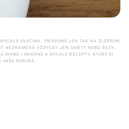
RYCHLÁ SVAČINA, PŘÍPADNĚ JEN TAK NA ZLEPŠENÍ
ERT NEZNAMENÁ VŽDYCKY JEN DORTY NEBO ŘEZY,
S MÁME I SNADNÉ A RYCHLÉ RECEPTY, KTERÉ SI
Á VAŠE RODINA.