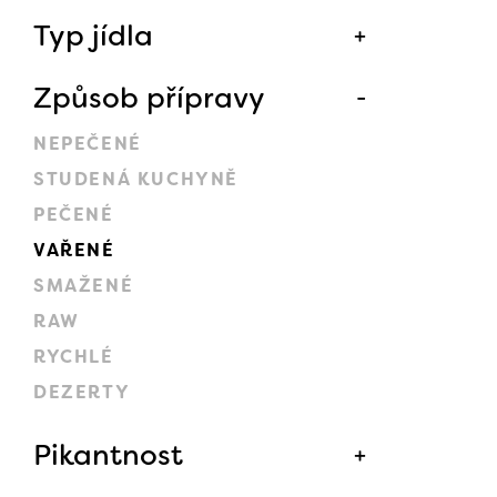
Typ jídla
Způsob přípravy
NEPEČENÉ
STUDENÁ KUCHYNĚ
PEČENÉ
VAŘENÉ
SMAŽENÉ
RAW
RYCHLÉ
DEZERTY
Pikantnost