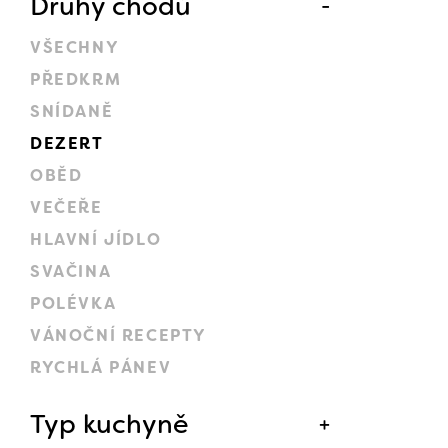
Druhy chodů
VŠECHNY
PŘEDKRM
SNÍDANĚ
DEZERT
OBĚD
VEČEŘE
HLAVNÍ JÍDLO
SVAČINA
POLÉVKA
VÁNOČNÍ RECEPTY
RYCHLÁ PÁNEV
Typ kuchyně