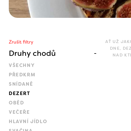
Zrušit filtry
AŤ UŽ JAK
DNE, DE
Druhy chodů
NAD KT
VŠECHNY
PŘEDKRM
SNÍDANĚ
DEZERT
OBĚD
VEČEŘE
HLAVNÍ JÍDLO
SVAČINA