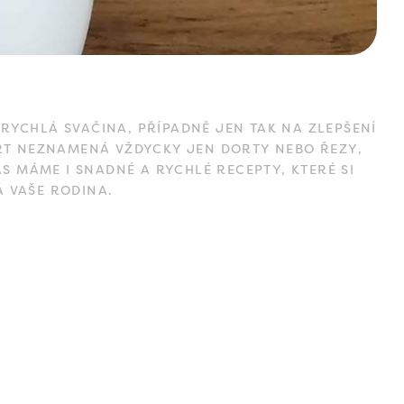
RYCHLÁ SVAČINA, PŘÍPADNĚ JEN TAK NA ZLEPŠENÍ
ERT NEZNAMENÁ VŽDYCKY JEN DORTY NEBO ŘEZY,
S MÁME I SNADNÉ A RYCHLÉ RECEPTY, KTERÉ SI
Á VAŠE RODINA.