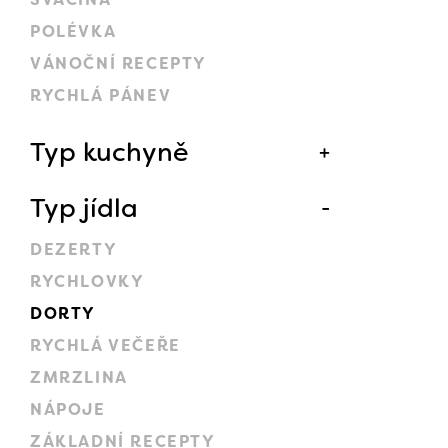
POLÉVKA
VÁNOČNÍ RECEPTY
RYCHLÁ PÁNEV
Typ kuchyně
Typ jídla
DEZERTY
RYCHLOVKY
DORTY
RYCHLÁ VEČEŘE
ZMRZLINA
NÁPOJE
ZÁKLADNÍ RECEPTY