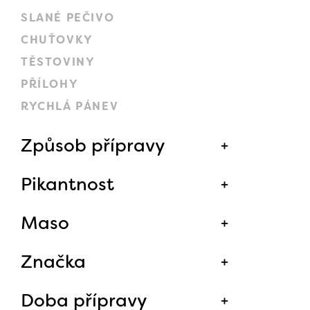
SLANÉ PEČIVO
CHUŤOVKY
TĚSTOVINY
PŘÍLOHY
RYCHLÁ PÁNEV
Způsob přípravy
Pikantnost
Maso
Značka
Doba přípravy