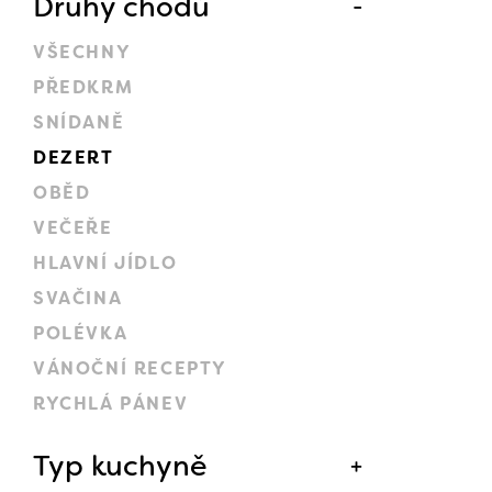
Druhy chodů
VŠECHNY
PŘEDKRM
SNÍDANĚ
DEZERT
OBĚD
VEČEŘE
HLAVNÍ JÍDLO
SVAČINA
POLÉVKA
VÁNOČNÍ RECEPTY
RYCHLÁ PÁNEV
Typ kuchyně