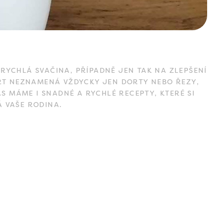
RYCHLÁ SVAČINA, PŘÍPADNĚ JEN TAK NA ZLEPŠENÍ
ERT NEZNAMENÁ VŽDYCKY JEN DORTY NEBO ŘEZY,
S MÁME I SNADNÉ A RYCHLÉ RECEPTY, KTERÉ SI
Á VAŠE RODINA.