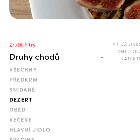
Zrušit filtry
AŤ UŽ JAK
DNE, DE
Druhy chodů
NAD KT
VŠECHNY
PŘEDKRM
SNÍDANĚ
DEZERT
OBĚD
VEČEŘE
HLAVNÍ JÍDLO
SVAČINA