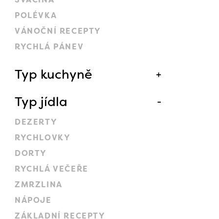
POLÉVKA
VÁNOČNÍ RECEPTY
RYCHLÁ PÁNEV
Typ kuchyně
Typ jídla
DEZERTY
RYCHLOVKY
DORTY
RYCHLÁ VEČEŘE
ZMRZLINA
NÁPOJE
ZÁKLADNÍ RECEPTY