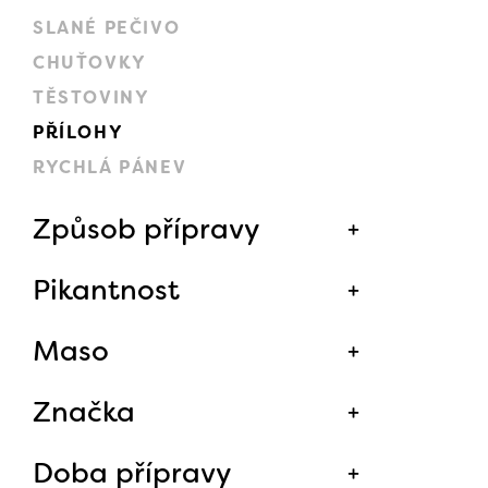
SLANÉ PEČIVO
CHUŤOVKY
TĚSTOVINY
PŘÍLOHY
RYCHLÁ PÁNEV
Způsob přípravy
Pikantnost
Maso
Značka
Doba přípravy