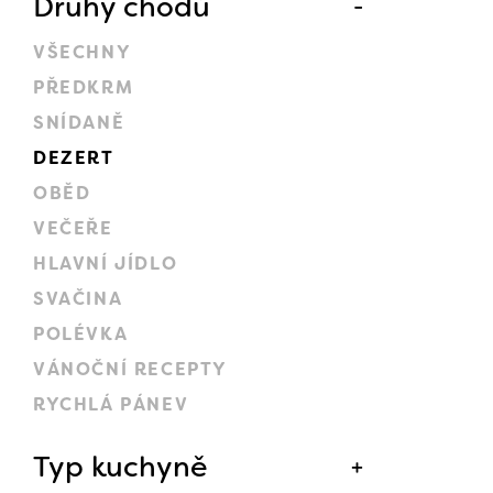
Druhy chodů
VŠECHNY
PŘEDKRM
SNÍDANĚ
DEZERT
OBĚD
VEČEŘE
HLAVNÍ JÍDLO
SVAČINA
POLÉVKA
VÁNOČNÍ RECEPTY
RYCHLÁ PÁNEV
Typ kuchyně