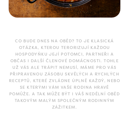
CO BUDE DNES NA OBĚD? TO JE KLASICKÁ
OTÁZKA, KTEROU TERORIZUJÍ KAŽDOU
HOSPODYŇKU JEJÍ POTOMCI, PARTNEŘI A
OBČAS I DALŠÍ ČLENOVÉ DOMÁCNOSTI. TOHLE
UŽ VÁS ALE TRÁPIT NEMUSÍ, MÁME PRO VÁS
PŘIPRAVENOU ZÁSOBU SKVĚLÝCH A RYCHLÝCH
RECEPTŮ, KTERÉ ZVLÁDNE ÚPLNĚ KAŽDÝ, NEBO
SE KTERÝMI VÁM VAŠE RODINA HRAVĚ
POMŮŽE. A TAK MŮŽE BÝT I VÁŠ NEDĚLNÍ OBĚD
TAKOVÝM MALÝM SPOLEČNÝM RODINNÝM
ZÁŽITKEM.