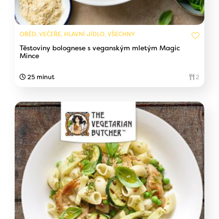
OBĚD, VEČEŘE, HLAVNÍ JÍDLO, VŠECHNY
Těstoviny bolognese s veganským mletým Magic
Mince
25 minut
2