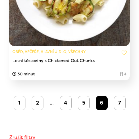
OBĚD, VEČEŘE, HLAVNÍ JÍDLO, VŠECHNY
Letní těstoviny s Chickened Out Chunks
30 minut
4
1
2
…
4
5
6
7
Zrušit filtry