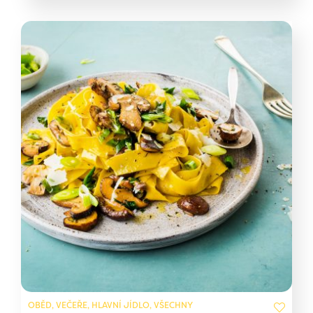
OBĚD, VEČEŘE, HLAVNÍ JÍDLO, VŠECHNY