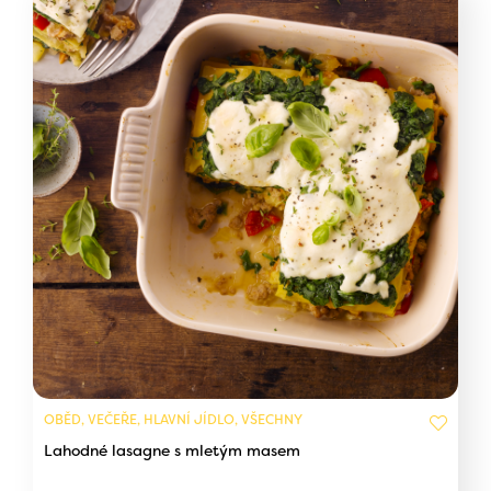
OBĚD, VEČEŘE, HLAVNÍ JÍDLO, VŠECHNY
Lahodné lasagne s mletým masem