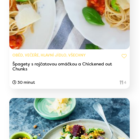
OBĚD, VEČEŘE, HLAVNÍ JÍDLO, VŠECHNY
Špagety s rajčatovou omáčkou a Chickened out
Chunks
30 minut
4