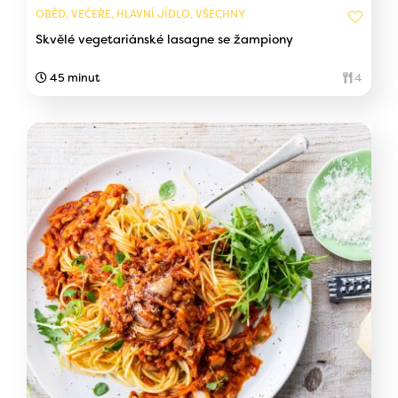
OBĚD, VEČEŘE, HLAVNÍ JÍDLO, VŠECHNY
Skvělé vegetariánské lasagne se žampiony
45 minut
4