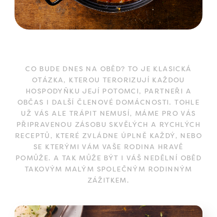
CO BUDE DNES NA OBĚD? TO JE KLASICKÁ
OTÁZKA, KTEROU TERORIZUJÍ KAŽDOU
HOSPODYŇKU JEJÍ POTOMCI, PARTNEŘI A
OBČAS I DALŠÍ ČLENOVÉ DOMÁCNOSTI. TOHLE
UŽ VÁS ALE TRÁPIT NEMUSÍ, MÁME PRO VÁS
PŘIPRAVENOU ZÁSOBU SKVĚLÝCH A RYCHLÝCH
RECEPTŮ, KTERÉ ZVLÁDNE ÚPLNĚ KAŽDÝ, NEBO
SE KTERÝMI VÁM VAŠE RODINA HRAVĚ
POMŮŽE. A TAK MŮŽE BÝT I VÁŠ NEDĚLNÍ OBĚD
TAKOVÝM MALÝM SPOLEČNÝM RODINNÝM
ZÁŽITKEM.