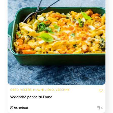
OBĚD, VEČEŘE, HLAVNÍ JÍDLO, VŠECHNY
Veganské penne al Forno
50 minut
4