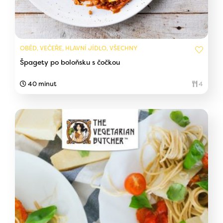
OBĚD, VEČEŘE, HLAVNÍ JÍDLO, VŠECHNY
Špagety po boloňsku s čočkou
40 minut
4