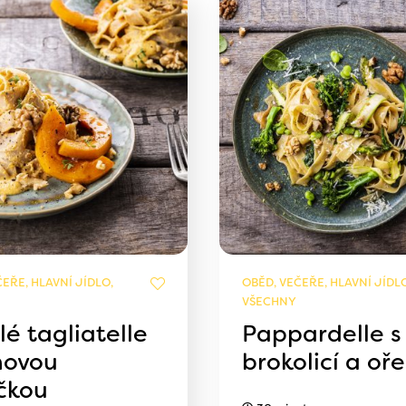
EŘE, HLAVNÍ JÍDLO,
OBĚD, VEČEŘE, HLAVNÍ JÍDLO
VŠECHNY
é tagliatelle
Pappardelle s
ňovou
brokolicí a oř
čkou