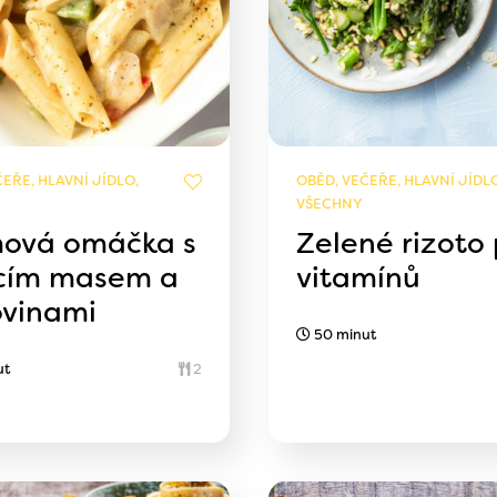
EŘE, HLAVNÍ JÍDLO,
OBĚD, VEČEŘE, HLAVNÍ JÍDLO
VŠECHNY
ová omáčka s
Zelené rizoto 
cím masem a
vitamínů
ovinami
50 minut
ut
2