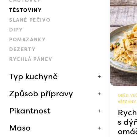
CHUŤOVKY
TĚSTOVINY
SLANÉ PEČIVO
DIPY
POMAZÁNKY
DEZERTY
RYCHLÁ PÁNEV
Typ kuchyně
Způsob přípravy
OBĚD, VEČ
VŠECHNY
Pikantnost
Rychl
s dý
Maso
omá