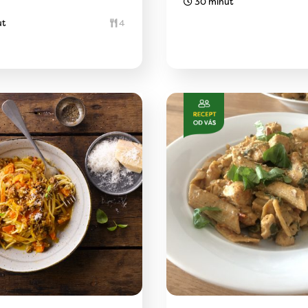
30 minut
ut
4