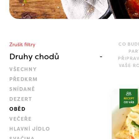
Zrušit filtry
CO BUD
PAR
Druhy chodů
PŘIPRA
VAŠE R
VŠECHNY
PŘEDKRM
SNÍDANĚ
DEZERT
OBĚD
VEČEŘE
HLAVNÍ JÍDLO
SVAČINA