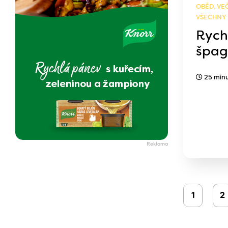
OBĚD, VEČ
VŠECHNY
Rych
špag
25 min
1
2