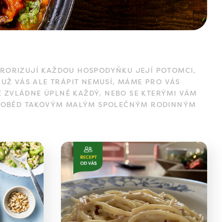
ERORIZUJÍ KAŽDOU HOSPODYŇKU JEJÍ POTOMCI,
 UŽ VÁS ALE TRÁPIT NEMUSÍ, MÁME PRO VÁS
 ZVLÁDNE ÚPLNĚ KAŽDÝ, NEBO SE KTERÝMI VÁM
LNÍ OBĚD TAKOVÝM MALÝM SPOLEČNÝM RODINNÝM