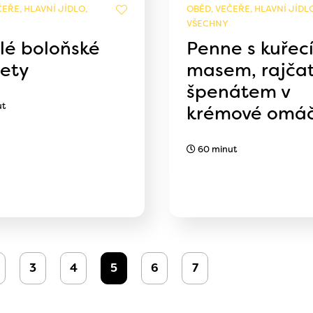
EŘE, HLAVNÍ JÍDLO,
OBĚD, VEČEŘE, HLAVNÍ JÍDLO
VŠECHNY
lé boloňské
Penne s kuřec
ety
masem, rajčat
špenátem v
ut
krémové omá
60 minut
3
4
5
6
7