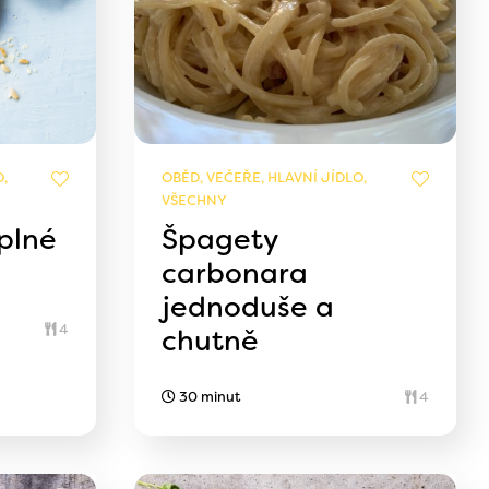
,
OBĚD, VEČEŘE, HLAVNÍ JÍDLO,
VŠECHNY
plné
Špagety
carbonara
jednoduše a
4
chutně
30 minut
4