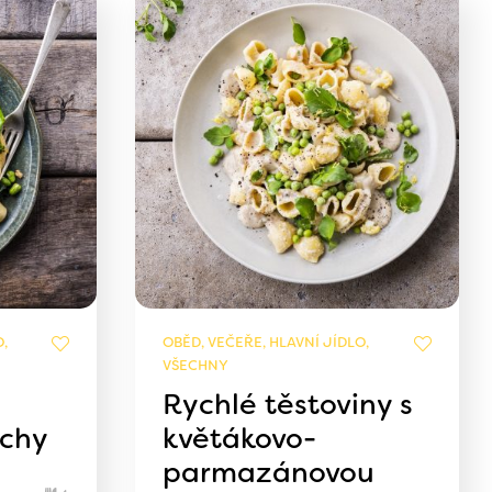
,
OBĚD, VEČEŘE, HLAVNÍ JÍDLO,
VŠECHNY
Rychlé těstoviny s
echy
květákovo-
parmazánovou