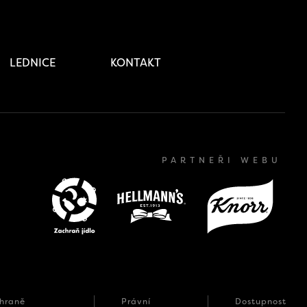
LEDNICE
KONTAKT
PARTNEŘI WEBU
hraně
Právní
Dostupnost