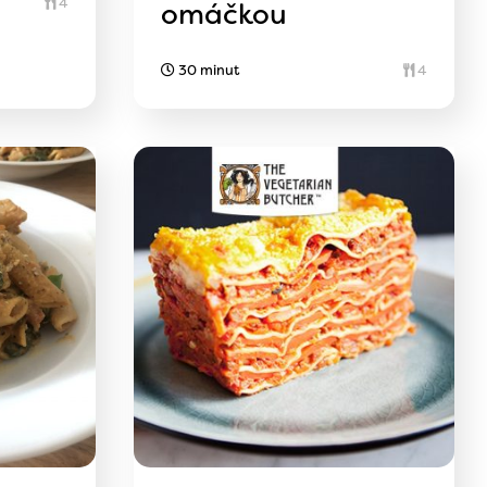
4
omáčkou
30 minut
4