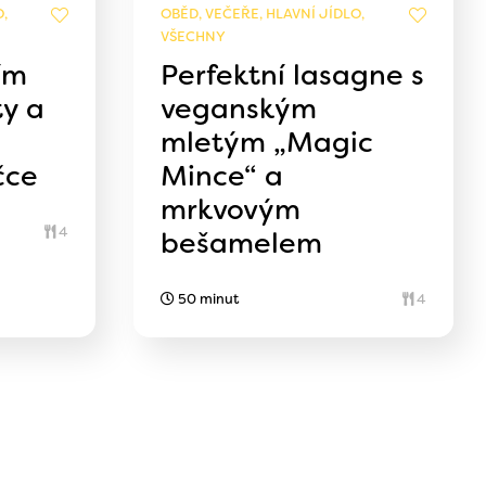
,
OBĚD, VEČEŘE, HLAVNÍ JÍDLO,
VŠECHNY
ím
Perfektní lasagne s
y a
veganským
mletým „Magic
čce
Mince“ a
mrkvovým
4
bešamelem
50 minut
4