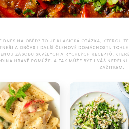
E DNES NA OBĚD? TO JE KLASICKÁ OTÁZKA, KTEROU T
TNEŘI A OBČAS I DALŠÍ ČLENOVÉ DOMÁCNOSTI. TOHLE
VENOU ZÁSOBU SKVĚLÝCH A RYCHLÝCH RECEPTŮ, KTERÉ
ODINA HRAVĚ POMŮŽE. A TAK MŮŽE BÝT I VÁŠ NEDĚ
ZÁŽITKEM.