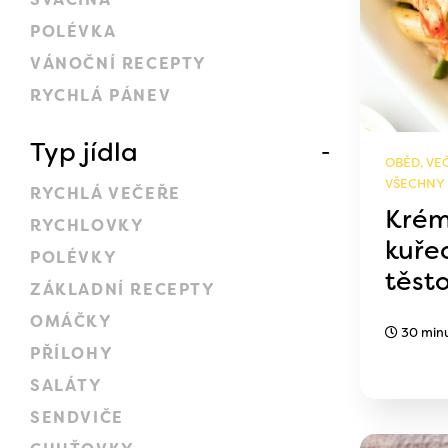
POLÉVKA
VÁNOČNÍ RECEPTY
RYCHLÁ PÁNEV
Typ jídla
OBĚD, VEČ
VŠECHNY
RYCHLÁ VEČEŘE
Krém
RYCHLOVKY
kuře
POLÉVKY
těst
ZÁKLADNÍ RECEPTY
OMÁČKY
30 min
PŘÍLOHY
SALÁTY
SENDVIČE