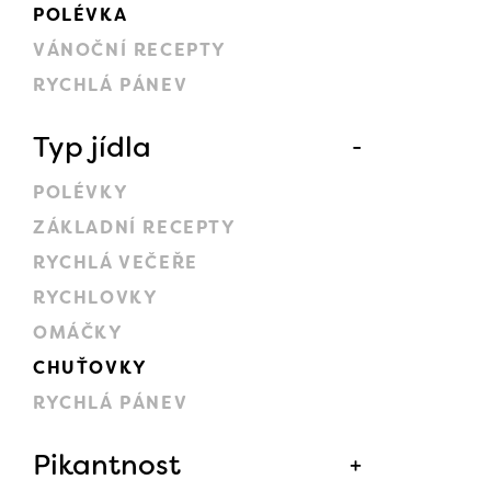
POLÉVKA
VÁNOČNÍ RECEPTY
RYCHLÁ PÁNEV
Typ jídla
POLÉVKY
ZÁKLADNÍ RECEPTY
RYCHLÁ VEČEŘE
RYCHLOVKY
OMÁČKY
CHUŤOVKY
RYCHLÁ PÁNEV
Pikantnost