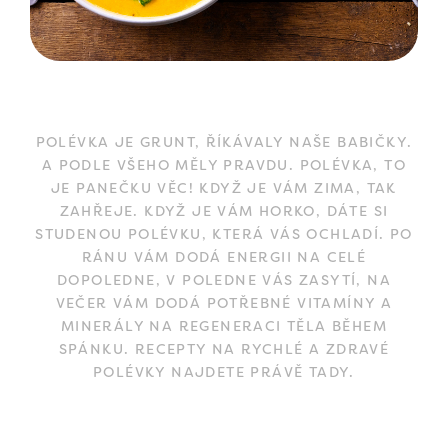
POLÉVKA JE GRUNT, ŘÍKÁVALY NAŠE BABIČKY.
A PODLE VŠEHO MĚLY PRAVDU. POLÉVKA, TO
JE PANEČKU VĚC! KDYŽ JE VÁM ZIMA, TAK
ZAHŘEJE. KDYŽ JE VÁM HORKO, DÁTE SI
STUDENOU POLÉVKU, KTERÁ VÁS OCHLADÍ. PO
RÁNU VÁM DODÁ ENERGII NA CELÉ
DOPOLEDNE, V POLEDNE VÁS ZASYTÍ, NA
VEČER VÁM DODÁ POTŘEBNÉ VITAMÍNY A
MINERÁLY NA REGENERACI TĚLA BĚHEM
SPÁNKU. RECEPTY NA RYCHLÉ A ZDRAVÉ
POLÉVKY NAJDETE PRÁVĚ TADY.