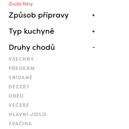
Zrušit filtry
Způsob přípravy
Typ kuchyně
Druhy chodů
VŠECHNY
PŘEDKRM
SNÍDANĚ
DEZERT
OBĚD
VEČEŘE
HLAVNÍ JÍDLO
SVAČINA