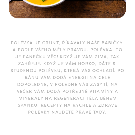
POLÉVKA JE GRUNT, ŘÍKÁVALY NAŠE BABIČKY.
A PODLE VŠEHO MĚLY PRAVDU. POLÉVKA, TO
JE PANEČKU VĚC! KDYŽ JE VÁM ZIMA, TAK
ZAHŘEJE. KDYŽ JE VÁM HORKO, DÁTE SI
STUDENOU POLÉVKU, KTERÁ VÁS OCHLADÍ. PO
RÁNU VÁM DODÁ ENERGII NA CELÉ
DOPOLEDNE, V POLEDNE VÁS ZASYTÍ, NA
VEČER VÁM DODÁ POTŘEBNÉ VITAMÍNY A
MINERÁLY NA REGENERACI TĚLA BĚHEM
SPÁNKU. RECEPTY NA RYCHLÉ A ZDRAVÉ
POLÉVKY NAJDETE PRÁVĚ TADY.