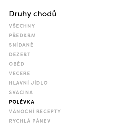
Druhy chodů
VŠECHNY
PŘEDKRM
SNÍDANĚ
DEZERT
OBĚD
VEČEŘE
HLAVNÍ JÍDLO
SVAČINA
POLÉVKA
VÁNOČNÍ RECEPTY
RYCHLÁ PÁNEV