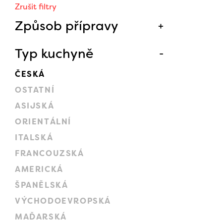
Zrušit filtry
Způsob přípravy
Typ kuchyně
ČESKÁ
OSTATNÍ
ASIJSKÁ
ORIENTÁLNÍ
ITALSKÁ
FRANCOUZSKÁ
AMERICKÁ
ŠPANĚLSKÁ
VÝCHODOEVROPSKÁ
MAĎARSKÁ