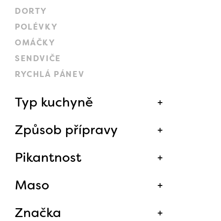
DORTY
POLÉVKY
OMÁČKY
SENDVIČE
RYCHLÁ PÁNEV
Typ kuchyně
Způsob přípravy
Pikantnost
Maso
Značka