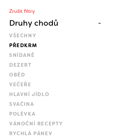
Zrušit filtry
Druhy chodů
VŠECHNY
PŘEDKRM
SNÍDANĚ
DEZERT
OBĚD
VEČEŘE
HLAVNÍ JÍDLO
SVAČINA
POLÉVKA
VÁNOČNÍ RECEPTY
RYCHLÁ PÁNEV