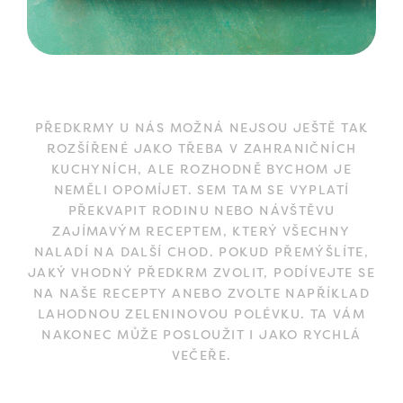
PŘEDKRMY U NÁS MOŽNÁ NEJSOU JEŠTĚ TAK
ROZŠÍŘENÉ JAKO TŘEBA V ZAHRANIČNÍCH
KUCHYNÍCH, ALE ROZHODNĚ BYCHOM JE
NEMĚLI OPOMÍJET. SEM TAM SE VYPLATÍ
PŘEKVAPIT RODINU NEBO NÁVŠTĚVU
ZAJÍMAVÝM RECEPTEM, KTERÝ VŠECHNY
NALADÍ NA DALŠÍ CHOD. POKUD PŘEMÝŠLÍTE,
JAKÝ VHODNÝ PŘEDKRM ZVOLIT, PODÍVEJTE SE
NA NAŠE RECEPTY ANEBO ZVOLTE NAPŘÍKLAD
LAHODNOU ZELENINOVOU POLÉVKU. TA VÁM
NAKONEC MŮŽE POSLOUŽIT I JAKO RYCHLÁ
VEČEŘE.