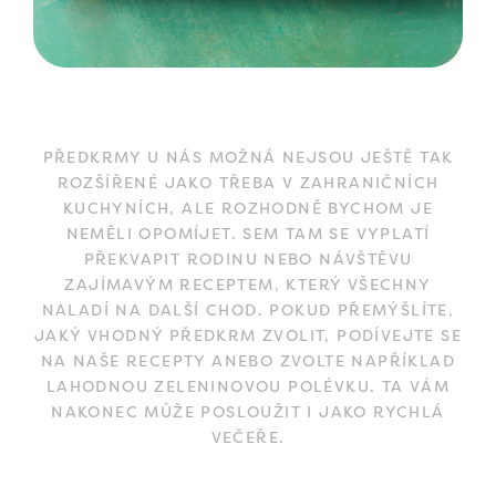
PŘEDKRMY U NÁS MOŽNÁ NEJSOU JEŠTĚ TAK
ROZŠÍŘENÉ JAKO TŘEBA V ZAHRANIČNÍCH
KUCHYNÍCH, ALE ROZHODNĚ BYCHOM JE
NEMĚLI OPOMÍJET. SEM TAM SE VYPLATÍ
PŘEKVAPIT RODINU NEBO NÁVŠTĚVU
ZAJÍMAVÝM RECEPTEM, KTERÝ VŠECHNY
NALADÍ NA DALŠÍ CHOD. POKUD PŘEMÝŠLÍTE,
JAKÝ VHODNÝ PŘEDKRM ZVOLIT, PODÍVEJTE SE
NA NAŠE RECEPTY ANEBO ZVOLTE NAPŘÍKLAD
LAHODNOU ZELENINOVOU POLÉVKU. TA VÁM
NAKONEC MŮŽE POSLOUŽIT I JAKO RYCHLÁ
VEČEŘE.