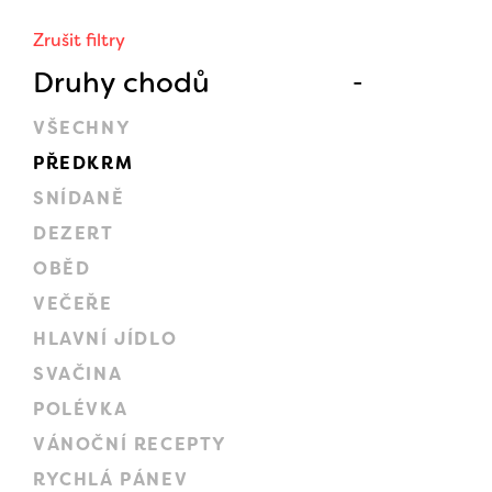
Zrušit filtry
Druhy chodů
VŠECHNY
PŘEDKRM
SNÍDANĚ
DEZERT
OBĚD
VEČEŘE
HLAVNÍ JÍDLO
SVAČINA
POLÉVKA
VÁNOČNÍ RECEPTY
RYCHLÁ PÁNEV