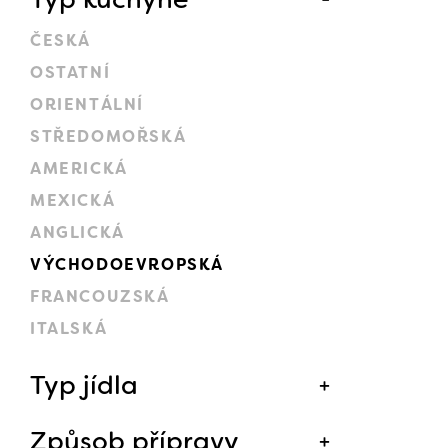
ČESKÁ
OSTATNÍ
ORIENTÁLNÍ
STŘEDOMOŘSKÁ
AMERICKÁ
MEXICKÁ
ANGLICKÁ
VÝCHODOEVROPSKÁ
FRANCOUZSKÁ
ITALSKÁ
Typ jídla
Způsob přípravy