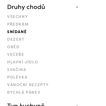
Druhy chodů
VŠECHNY
PŘEDKRM
SNÍDANĚ
DEZERT
OBĚD
VEČEŘE
HLAVNÍ JÍDLO
SVAČINA
POLÉVKA
VÁNOČNÍ RECEPTY
RYCHLÁ PÁNEV
Typ kuchyně