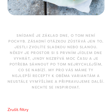
SNÍDANĚ JE ZÁKLAD DNE, O TOM NENÍ
POCHYB. ZÁSADNÍ OTÁZKOU ZŮSTÁVÁ JEN TO,
JESTLI ZVOLÍTE SLADKOU NEBO SLANOU.
NĚKDY JE PROSTOR SI S PRVNÍM JÍDLEM DNE
VYHRÁT, JINDY NEZBÝVÁ MOC ČASU A JE
POTŘEBA SÁHNOUT PO TOM NEJRYCHLEJŠÍM,
CO SE NABÍZÍ. MY PRO VÁS MÁME TY
NEJLEPŠÍ RECEPTY K OBĚMA VARIANTÁM A
NEUSTÁLE VYMÝŠLÍME A PŘIPRAVUJEME DALŠÍ.
NECHTE SE INSPIROVAT.
Zrušit filtry