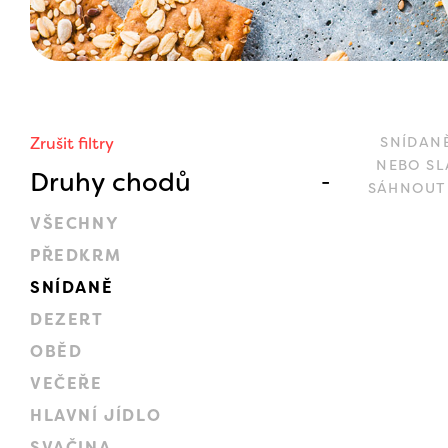
Zrušit filtry
SNÍDANĚ
NEBO SL
Druhy chodů
SÁHNOUT 
VŠECHNY
PŘEDKRM
SNÍDANĚ
DEZERT
OBĚD
VEČEŘE
HLAVNÍ JÍDLO
SVAČINA