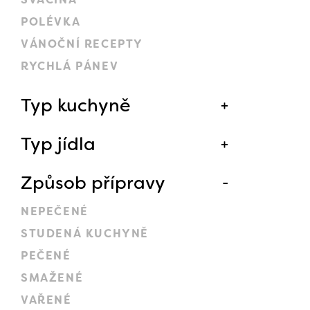
POLÉVKA
VÁNOČNÍ RECEPTY
RYCHLÁ PÁNEV
Typ kuchyně
Typ jídla
Způsob přípravy
NEPEČENÉ
STUDENÁ KUCHYNĚ
PEČENÉ
SMAŽENÉ
VAŘENÉ