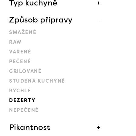
Typ kuchyně
Způsob přípravy
SMAŽENÉ
RAW
VAŘENÉ
PEČENÉ
GRILOVANÉ
STUDENÁ KUCHYNĚ
RYCHLÉ
DEZERTY
NEPEČENÉ
Pikantnost