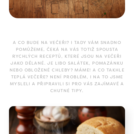
A CO BUDE NA VEČEŘI? I TADY VÁM SNADNO
POMŮŽEME, ČEKÁ NA VÁS TOTIŽ SPOUSTA
RYCHLÝCH RECEPTŮ, KTERÉ JSOU NA VEČEŘI
JAKO DĚLANÉ. JE LIBO SALÁTEK, POMAZÁNKU
NEBO OBLOŽENÉ CHLEBY? MÁME! A CO TAKHLE
TEPLÁ VEČEŘE? NENÍ PROBLÉM, I NA TO JSME
MYSLELI A PŘIPRAVILI SI PRO VÁS ZAJÍMAVÉ A
CHUTNÉ TIPY.