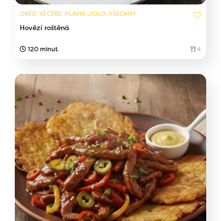
OBĚD, VEČEŘE, HLAVNÍ JÍDLO, VŠECHNY
Hovězí roštěná
120 minut
4