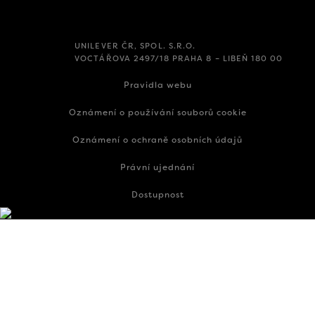
UNILEVER ČR, SPOL. S.R.O.
VOCTÁŘOVA 2497/18 PRAHA 8 – LIBEŇ 180 00
Pravidla webu
Oznámení o používání souborů cookie
Oznámení o ochraně osobních údajů
Právní ujednání
Dostupnost