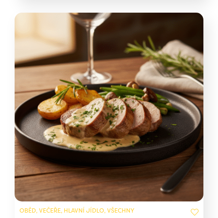
OBĚD, VEČEŘE, HLAVNÍ JÍDLO, VŠECHNY