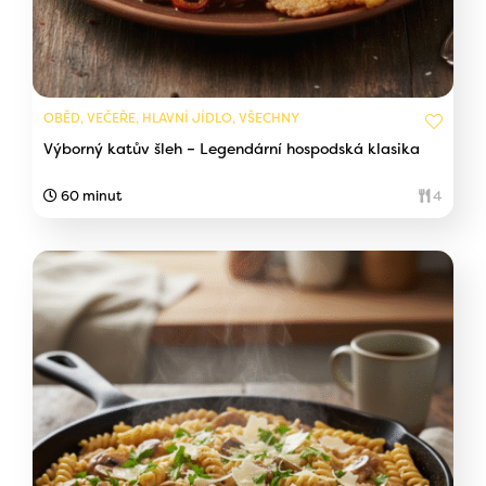
OBĚD, VEČEŘE, HLAVNÍ JÍDLO, VŠECHNY
Výborný katův šleh – Legendární hospodská klasika
60 minut
4