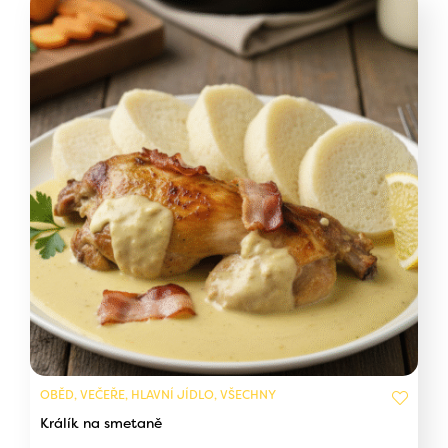
OBĚD, VEČEŘE, HLAVNÍ JÍDLO, VŠECHNY
Králík na smetaně