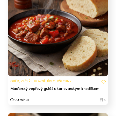
OBĚD, VEČEŘE, HLAVNÍ JÍDLO, VŠECHNY
Maďarský vepřový guláš s karlovarským knedlíkem
90 minut
6