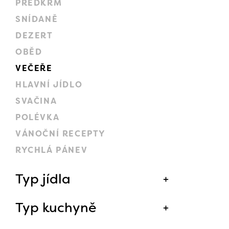
PŘEDKRM
SNÍDANĚ
DEZERT
OBĚD
VEČEŘE
HLAVNÍ JÍDLO
SVAČINA
POLÉVKA
VÁNOČNÍ RECEPTY
RYCHLÁ PÁNEV
Typ jídla
Typ kuchyně