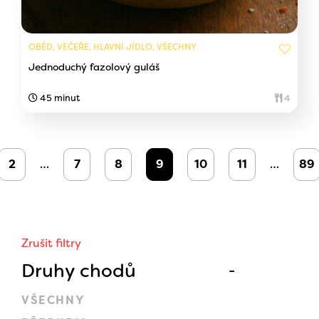
OBĚD, VEČEŘE, HLAVNÍ JÍDLO, VŠECHNY
Jednoduchý fazolový guláš
45 minut
4
2
…
7
8
9
10
11
…
89
Zrušit filtry
Druhy chodů
VŠECHNY