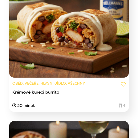
OBĚD, VEČEŘE, HLAVNÍ JÍDLO, VŠECHNY
Krémové kuřecí burrito
30 minut
4