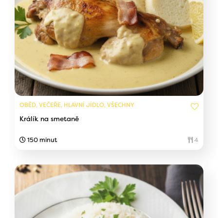
OBĚD, VEČEŘE, HLAVNÍ JÍDLO, VŠECHNY
Králík na smetaně
150 minut
4