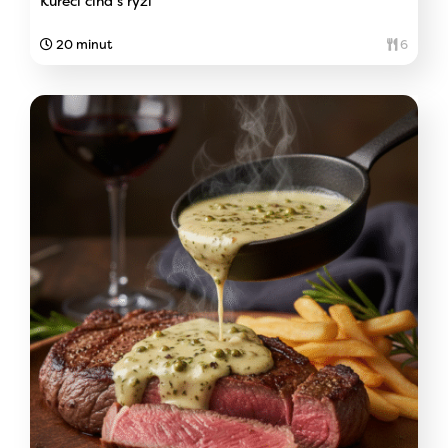
Kuřecí čína s rýží
20 minut
6