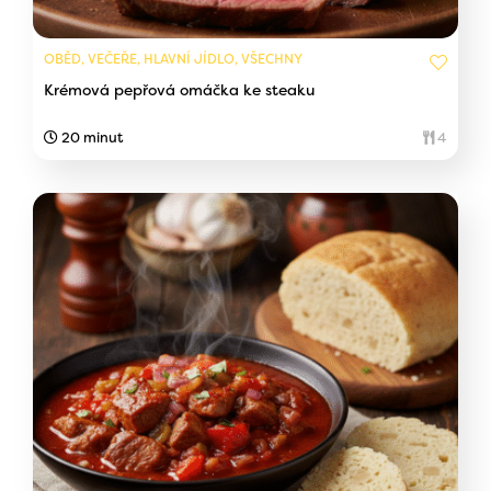
OBĚD, VEČEŘE, HLAVNÍ JÍDLO, VŠECHNY
Krémová pepřová omáčka ke steaku
20 minut
4