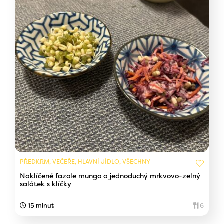
PŘEDKRM, VEČEŘE, HLAVNÍ JÍDLO, VŠECHNY
Naklíčené fazole mungo a jednoduchý mrkvovo-zelný
salátek s klíčky
15 minut
6