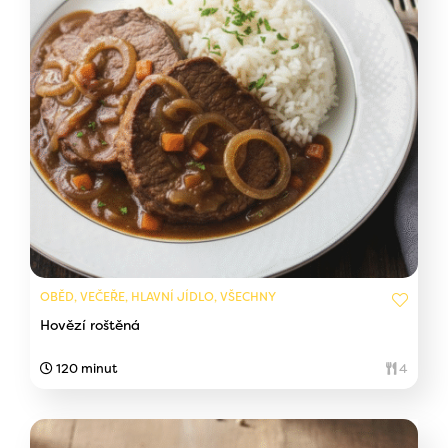
OBĚD, VEČEŘE, HLAVNÍ JÍDLO, VŠECHNY
Hovězí roštěná
120 minut
4