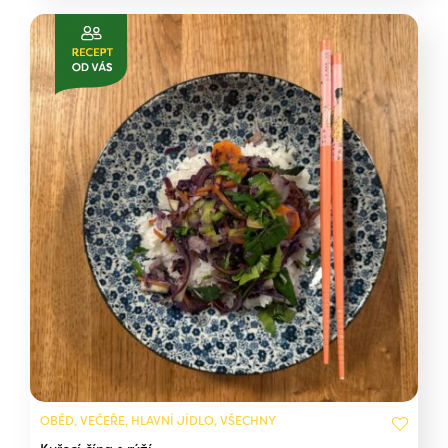
OBĚD, VEČEŘE, HLAVNÍ JÍDLO, VŠECHNY