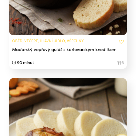
OBĚD, VEČEŘE, HLAVNÍ JÍDLO, VŠECHNY
Maďarský vepřový guláš s karlovarským knedlíkem
90 minut
6