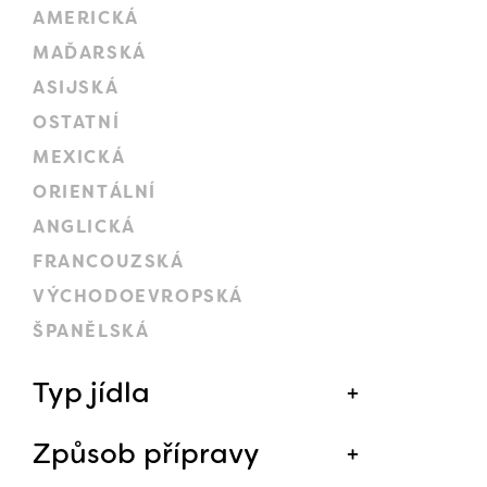
AMERICKÁ
MAĎARSKÁ
ASIJSKÁ
OSTATNÍ
MEXICKÁ
ORIENTÁLNÍ
ANGLICKÁ
FRANCOUZSKÁ
VÝCHODOEVROPSKÁ
ŠPANĚLSKÁ
Typ jídla
Způsob přípravy