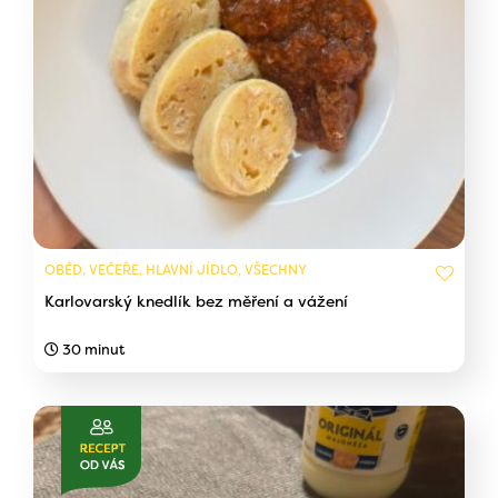
OBĚD, VEČEŘE, HLAVNÍ JÍDLO, VŠECHNY
Karlovarský knedlík bez měření a vážení
30 minut