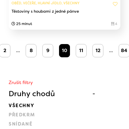
OBĚD, VEČEŘE, HLAVNÍ JÍDLO, VŠECHNY
Těstoviny s houbami z jedné pánve
25 minut
4
2
…
8
9
10
11
12
…
84
Zrušit filtry
Druhy chodů
VŠECHNY
PŘEDKRM
SNÍDANĚ