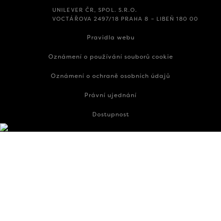
UNILEVER ČR, SPOL. S.R.O.
VOCTÁŘOVA 2497/18 PRAHA 8 – LIBEŇ 180 00
Pravidla webu
Oznámení o používání souborů cookie
Oznámení o ochraně osobních údajů
Právní ujednání
Dostupnost