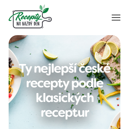
Ty nejlepší české
recepty podle
klasických
receptur