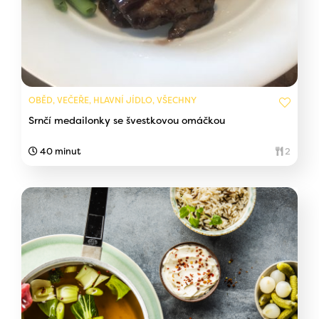
OBĚD, VEČEŘE, HLAVNÍ JÍDLO, VŠECHNY
Srnčí medailonky se švestkovou omáčkou
40 minut
2