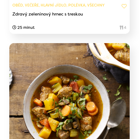
OBĚD, VEČEŘE, HLAVNÍ JÍDLO, POLÉVKA, VŠECHNY
Zdravý zeleninový hrnec s treskou
25 minut
4