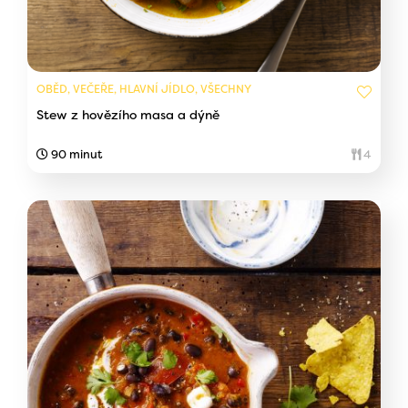
OBĚD, VEČEŘE, HLAVNÍ JÍDLO, VŠECHNY
Stew z hovězího masa a dýně
90 minut
4