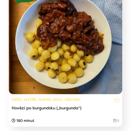
OBĚD, VEČEŘE, HLAVNÍ JÍDLO, VŠECHNY
Hovězí po burgundsku („burgunda“)
180 minut
6