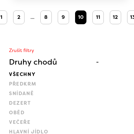
1
2
…
8
9
10
11
12
1
Zrušit filtry
Druhy chodů
VŠECHNY
PŘEDKRM
SNÍDANĚ
DEZERT
OBĚD
VEČEŘE
HLAVNÍ JÍDLO