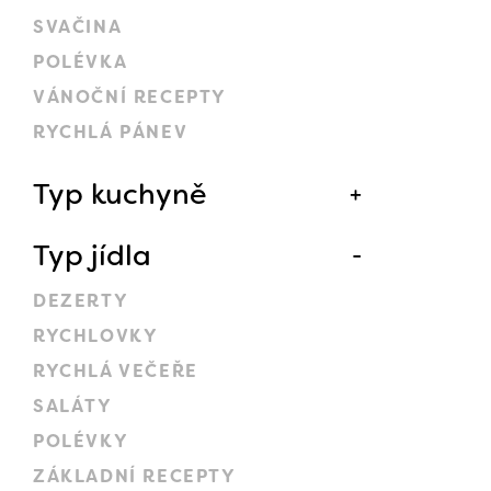
SVAČINA
POLÉVKA
VÁNOČNÍ RECEPTY
RYCHLÁ PÁNEV
Typ kuchyně
Typ jídla
DEZERTY
RYCHLOVKY
RYCHLÁ VEČEŘE
SALÁTY
POLÉVKY
ZÁKLADNÍ RECEPTY