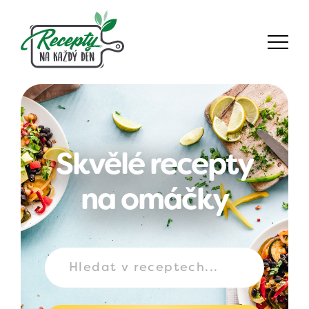
Skvělé recepty
na omáčky