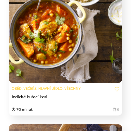
OBĚD, VEČEŘE, HLAVNÍ JÍDLO, VŠECHNY
Indické kuřecí kari
70 minut
6