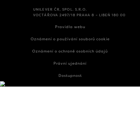
UNILEVER ČR, SPOL. S.R.O.
VOCTÁŘOVA 2497/18 PRAHA 8 – LIBEŇ 180 00
Pravidla webu
Oznámení o používání souborů cookie
Oznámení o ochraně osobních údajů
Právní ujednání
Dostupnost