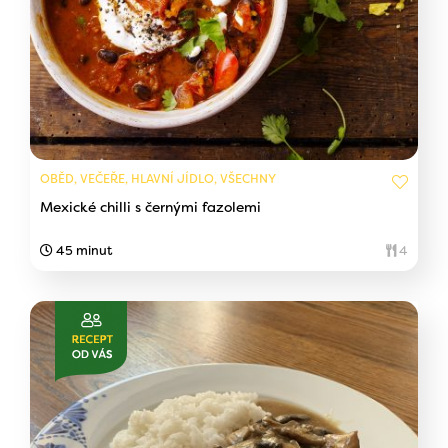
OBĚD, VEČEŘE, HLAVNÍ JÍDLO, VŠECHNY
Mexické chilli s černými fazolemi
45 minut
4