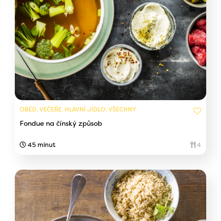
OBĚD, VEČEŘE, HLAVNÍ JÍDLO, VŠECHNY
Fondue na čínský způsob
45 minut
4