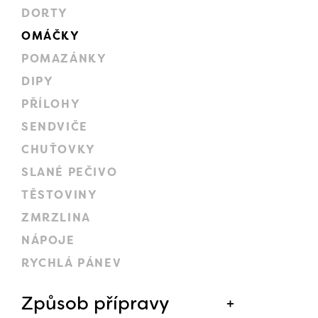
DORTY
OMÁČKY
POMAZÁNKY
DIPY
PŘÍLOHY
SENDVIČE
CHUŤOVKY
SLANÉ PEČIVO
TĚSTOVINY
ZMRZLINA
NÁPOJE
RYCHLÁ PÁNEV
Způsob přípravy