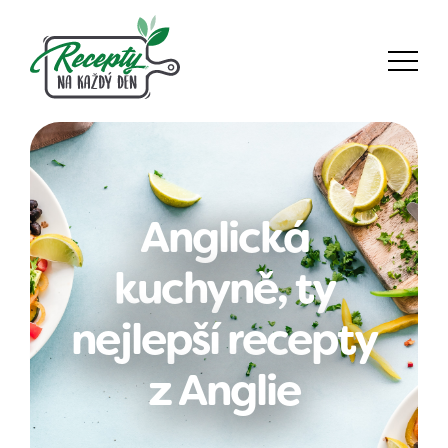
Anglická
kuchyně, ty
nejlepší recepty
z Anglie