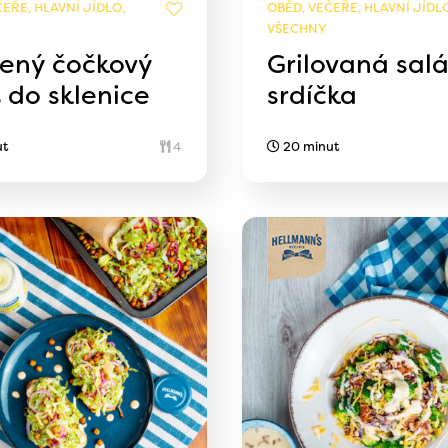
EŘE, HLAVNÍ JÍDLO,
OBĚD, VEČEŘE, HLAVNÍ JÍDLO
VŠECHNY
vený čočkový
Grilovaná sal
 do sklenice
srdíčka
ut
4
20 minut