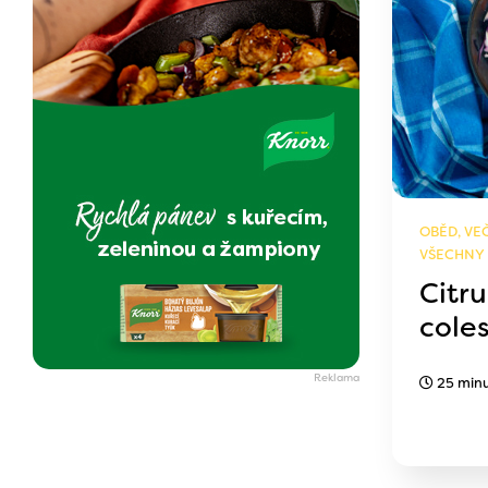
OBĚD, VEČ
VŠECHNY
Citr
cole
25 min