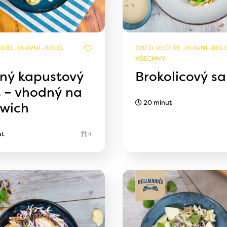
EŘE, HLAVNÍ JÍDLO,
OBĚD, VEČEŘE, HLAVNÍ JÍDLO
VŠECHNY
ný kapustový
Brokolicový sa
t – vhodný na
20 minut
wich
ut
4