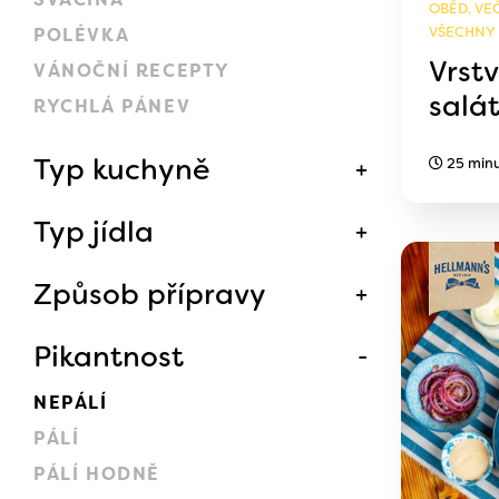
OBĚD, VEČ
VŠECHNY
POLÉVKA
Vrst
VÁNOČNÍ RECEPTY
salát
RYCHLÁ PÁNEV
Typ kuchyně
25 min
Typ jídla
Způsob přípravy
Pikantnost
NEPÁLÍ
PÁLÍ
PÁLÍ HODNĚ