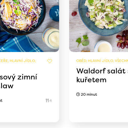
EŘE, HLAVNÍ JÍDLO,
OBĚD, HLAVNÍ JÍDLO, VŠECH
Waldorf salát 
usový zimní
kuřetem
slaw
20 minut
ut
4