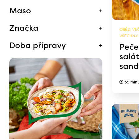
Maso
Značka
OBĚD, VEČ
VŠECHNY
Doba přípravy
Peče
salá
sand
35 min