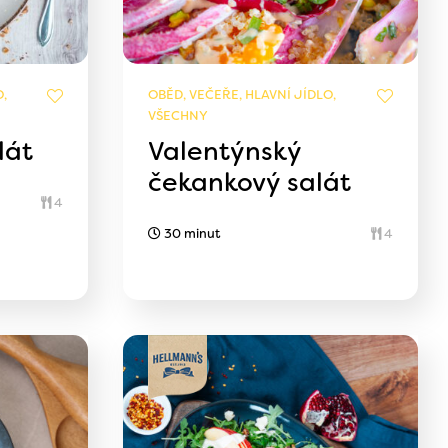
,
OBĚD, VEČEŘE, HLAVNÍ JÍDLO,
VŠECHNY
lát
Valentýnský
čekankový salát
4
30 minut
4