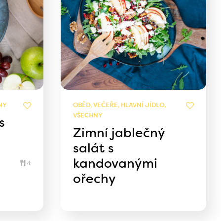
NY
OBĚD, VEČEŘE, HLAVNÍ JÍDLO,
VŠECHNY
s
Zimní jablečný
salát s
kandovanými
4
ořechy