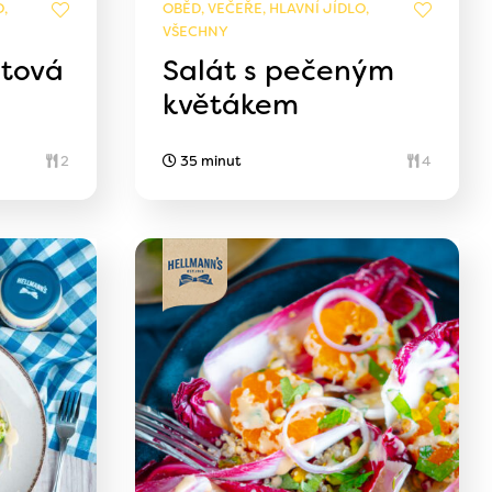
,
OBĚD, VEČEŘE, HLAVNÍ JÍDLO,
VŠECHNY
átová
Salát s pečeným
květákem
2
35 minut
4