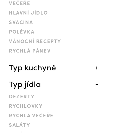
VEČEŘE
HLAVNÍ JÍDLO
SVAČINA
POLÉVKA
VÁNOČNÍ RECEPTY
RYCHLÁ PÁNEV
Typ kuchyně
Typ jídla
DEZERTY
RYCHLOVKY
RYCHLÁ VEČEŘE
SALÁTY