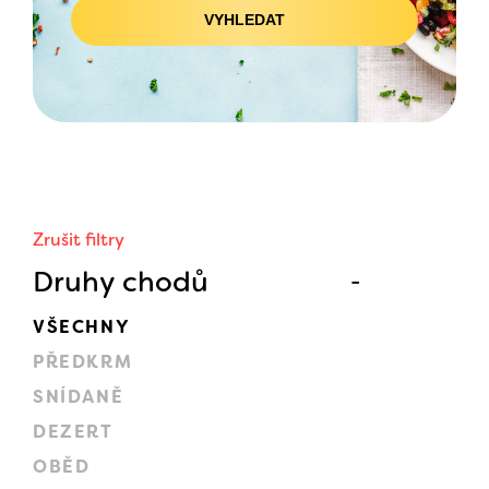
VYHLEDAT
Zrušit filtry
Druhy chodů
VŠECHNY
PŘEDKRM
SNÍDANĚ
DEZERT
OBĚD