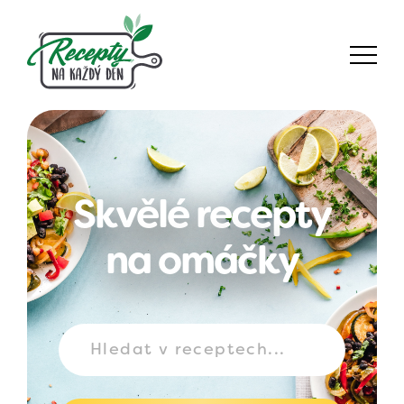
Skvělé recepty
na omáčky