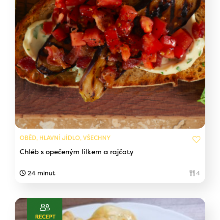
OBĚD, HLAVNÍ JÍDLO, VŠECHNY
Chléb s opečeným lilkem a rajčaty
24 minut
4