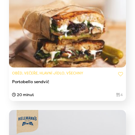
OBĚD, VEČEŘE, HLAVNÍ JÍDLO, VŠECHNY
Portobello sendvič
20 minut
4