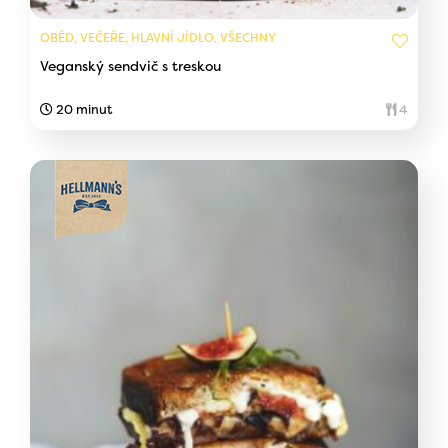
OBĚD, VEČEŘE, HLAVNÍ JÍDLO, VŠECHNY
Veganský sendvič s treskou
20 minut
4