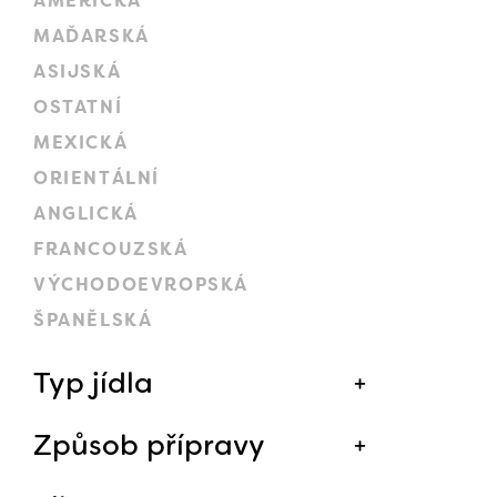
AMERICKÁ
MAĎARSKÁ
ASIJSKÁ
OSTATNÍ
MEXICKÁ
ORIENTÁLNÍ
ANGLICKÁ
FRANCOUZSKÁ
VÝCHODOEVROPSKÁ
ŠPANĚLSKÁ
Typ jídla
Způsob přípravy