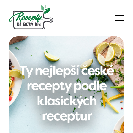
Ty nejlepší české
recepty podle
klasických
receptur