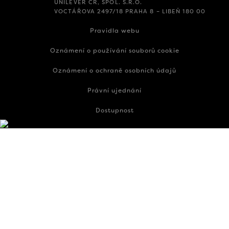
UNILEVER ČR, SPOL. S.R.O.
VOCTÁŘOVA 2497/18 PRAHA 8 – LIBEŇ 180 00
Pravidla webu
Oznámení o používání souborů cookie
Oznámení o ochraně osobních údajů
Právní ujednání
Dostupnost