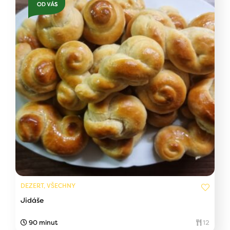
DEZERT, VŠECHNY
Jidáše
90 minut
12