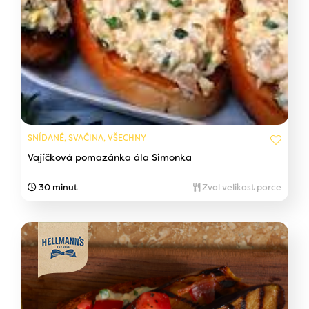
SNÍDANĚ, SVAČINA, VŠECHNY
Vajíčková pomazánka ála Simonka
30 minut
Zvol velikost porce