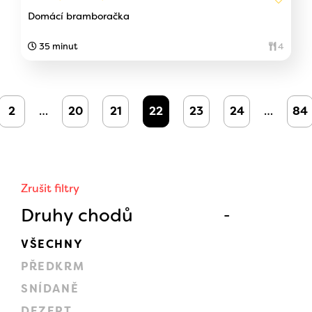
Domácí bramboračka
35 minut
4
2
…
20
21
22
23
24
…
84
Zrušit filtry
Druhy chodů
VŠECHNY
PŘEDKRM
SNÍDANĚ
DEZERT