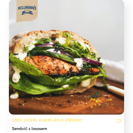
OBĚD, VEČEŘE, HLAVNÍ JÍDLO, VŠECHNY
Sendvič s lososem