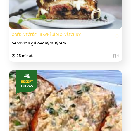
OBĚD, VEČEŘE, HLAVNÍ JÍDLO, VŠECHNY
Sendvič s grilovaným sýrem
25 minut
4