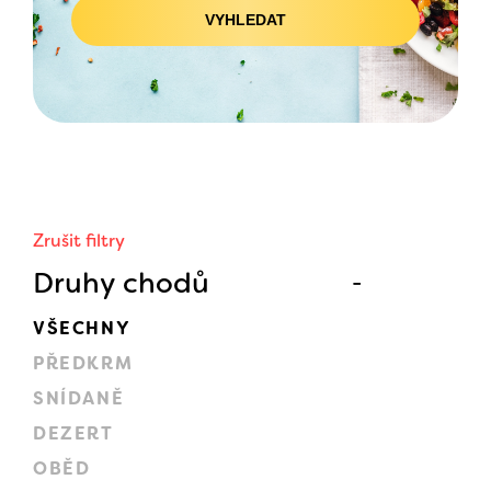
VYHLEDAT
Zrušit filtry
Druhy chodů
VŠECHNY
PŘEDKRM
SNÍDANĚ
DEZERT
OBĚD