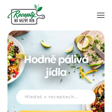
Hodně pálivá
jídla