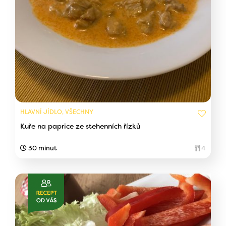
HLAVNÍ JÍDLO, VŠECHNY
Kuře na paprice ze stehenních řízků
30 minut
4