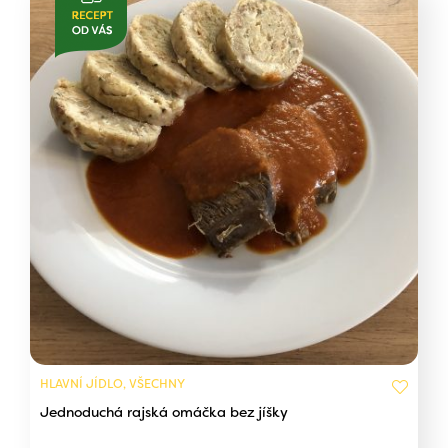
HLAVNÍ JÍDLO, VŠECHNY
Jednoduchá rajská omáčka bez jíšky