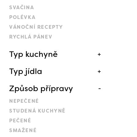
SVAČINA
POLÉVKA
VÁNOČNÍ RECEPTY
RYCHLÁ PÁNEV
Typ kuchyně
Typ jídla
Způsob přípravy
NEPEČENÉ
STUDENÁ KUCHYNĚ
PEČENÉ
SMAŽENÉ