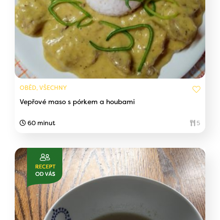
OBĚD, VŠECHNY
Vepřové maso s pórkem a houbami
60 minut
5