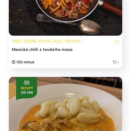
OBĚD, VEČEŘE, HLAVNÍ JÍDLO, VŠECHNY
Mexické chilli z hovězího masa
130 minut
4