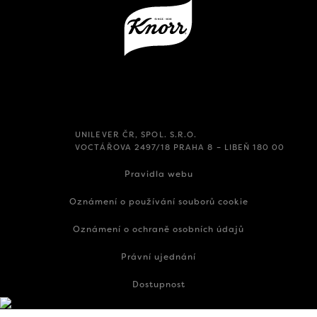
UNILEVER ČR, SPOL. S.R.O.
VOCTÁŘOVA 2497/18 PRAHA 8 – LIBEŇ 180 00
Pravidla webu
Oznámení o používání souborů cookie
Oznámení o ochraně osobních údajů
Právní ujednání
Dostupnost