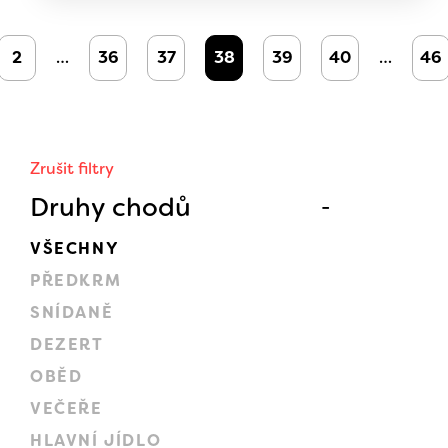
2
…
36
37
38
39
40
…
46
Zrušit filtry
Druhy chodů
VŠECHNY
PŘEDKRM
SNÍDANĚ
DEZERT
OBĚD
VEČEŘE
HLAVNÍ JÍDLO