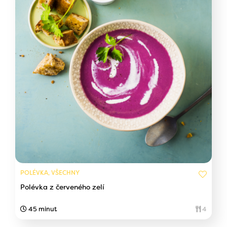
POLÉVKA, VŠECHNY
Polévka z červeného zelí
45 minut
4