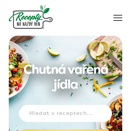
Chutná vařená
jídla