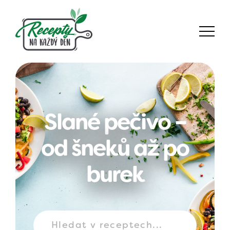
Slané pečivo –
od šneků až po
burek