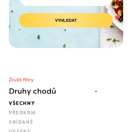
VYHLEDAT
Zrušit filtry
Druhy chodů
VŠECHNY
PŘEDKRM
SNÍDANĚ
DEZERT