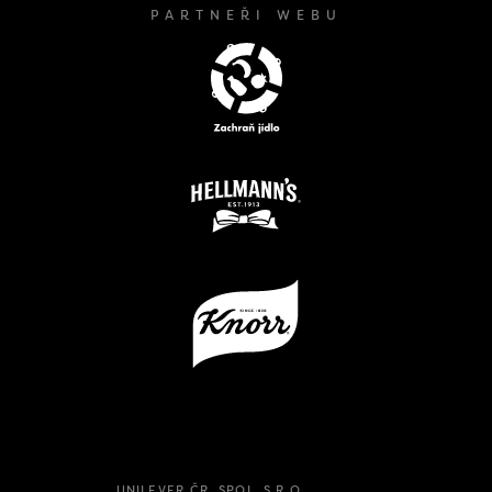
PARTNEŘI WEBU
UNILEVER ČR, SPOL. S.R.O.