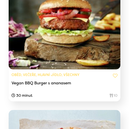
OBĚD, VEČEŘE, HLAVNÍ JÍDLO, VŠECHNY
Vegan BBQ Burger s ananasem
30 minut
10