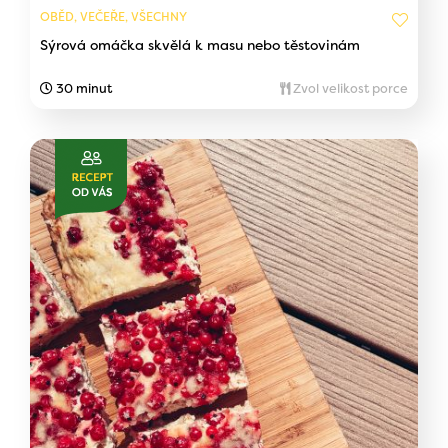
OBĚD, VEČEŘE, VŠECHNY
Sýrová omáčka skvělá k masu nebo těstovinám
30 minut
Zvol velikost porce