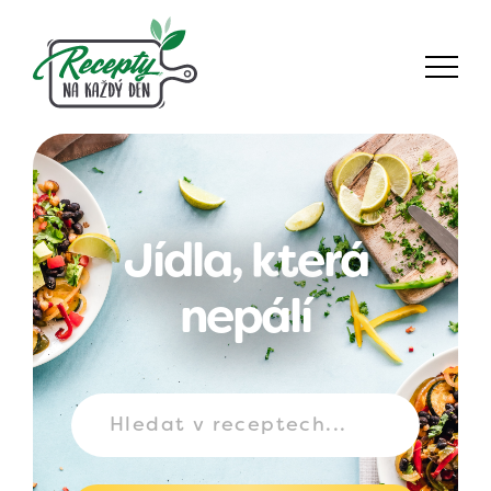
Jídla, která
nepálí