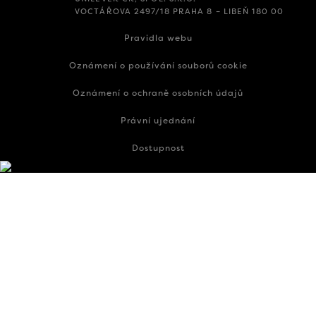
VOCTÁŘOVA 2497/18 PRAHA 8 – LIBEŇ 180 00
Pravidla webu
Oznámení o používání souborů cookie
Oznámení o ochraně osobních údajů
Právní ujednání
Dostupnost