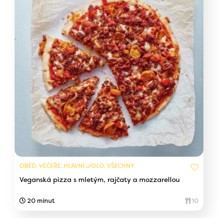
OBĚD, VEČEŘE, HLAVNÍ JÍDLO, VŠECHNY
Veganská pizza s mletým, rajčaty a mozzarellou
20 minut
10