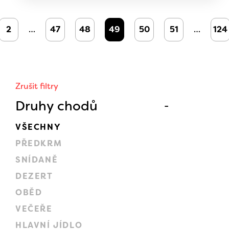
2
…
47
48
49
50
51
…
124
Zrušit filtry
Druhy chodů
VŠECHNY
PŘEDKRM
SNÍDANĚ
DEZERT
OBĚD
VEČEŘE
HLAVNÍ JÍDLO