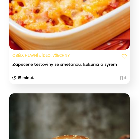
OBĚD, HLAVNÍ JÍDLO, VŠECHNY
Zapečené těstoviny se smetanou, kukuřicí a sýrem
15 minut
4