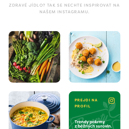
ZDRAVÉ JÍDLO? TAK SE NECHTE INSPIROVAT NA
NAŠEM INSTAGRAMU.
PREJDI NA
PROFIL
Trendy pokrmy
z běžných surovin.