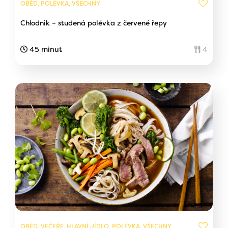
OBĚD, POLÉVKA, VŠECHNY
Chłodnik – studená polévka z červené řepy
45 minut
4
OBĚD, VEČEŘE, HLAVNÍ JÍDLO, POLÉVKA, VŠECHNY