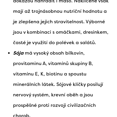
dokážou nahradit i maso. Naklíčené však
mají až trojnásobnou nutriční hodnotu a
je zlepšena jejich stravitelnost. Výborné
jsou v kombinaci s omáčkami, dresinkem,
časté je využití do polévek a salátů.
Sója
má vysoký obsah bílkovin,
provitaminu A, vitamínů skupiny B,
vitamínu E, K, biotinu a spoustu
minerálních látek. Sójové klíčky posilují
nervový systém, krevní oběh a jsou
prospěšné proti rozvoji civilizačních
chorob.