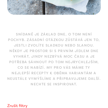
SNÍDANĚ JE ZÁKLAD DNE, O TOM NENÍ
POCHYB. ZÁSADNÍ OTÁZKOU ZŮSTÁVÁ JEN TO,
JESTLI ZVOLÍTE SLADKOU NEBO SLANOU.
NĚKDY JE PROSTOR SI S PRVNÍM JÍDLEM DNE
VYHRÁT, JINDY NEZBÝVÁ MOC ČASU A JE
POTŘEBA SÁHNOUT PO TOM NEJRYCHLEJŠÍM,
CO SE NABÍZÍ. MY PRO VÁS MÁME TY
NEJLEPŠÍ RECEPTY K OBĚMA VARIANTÁM A
NEUSTÁLE VYMÝŠLÍME A PŘIPRAVUJEME DALŠÍ.
NECHTE SE INSPIROVAT.
Zrušit filtry