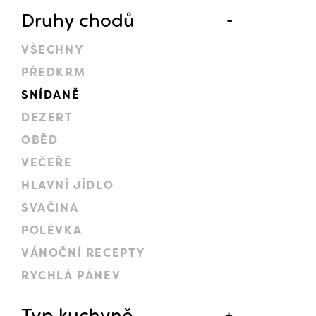
Druhy chodů
VŠECHNY
PŘEDKRM
SNÍDANĚ
DEZERT
OBĚD
VEČEŘE
HLAVNÍ JÍDLO
SVAČINA
POLÉVKA
VÁNOČNÍ RECEPTY
RYCHLÁ PÁNEV
Typ kuchyně