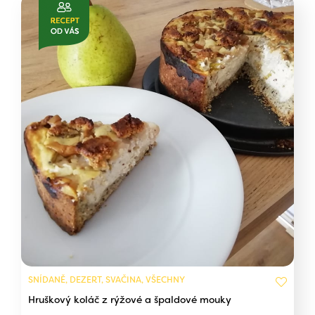
SNÍDANĚ, DEZERT, SVAČINA, VŠECHNY
Hruškový koláč z rýžové a špaldové mouky