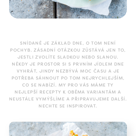
SNÍDANĚ JE ZÁKLAD DNE, O TOM NENÍ
POCHYB. ZÁSADNÍ OTÁZKOU ZŮSTÁVÁ JEN TO,
JESTLI ZVOLÍTE SLADKOU NEBO SLANOU.
NĚKDY JE PROSTOR SI S PRVNÍM JÍDLEM DNE
VYHRÁT, JINDY NEZBÝVÁ MOC ČASU A JE
POTŘEBA SÁHNOUT PO TOM NEJRYCHLEJŠÍM,
CO SE NABÍZÍ. MY PRO VÁS MÁME TY
NEJLEPŠÍ RECEPTY K OBĚMA VARIANTÁM A
NEUSTÁLE VYMÝŠLÍME A PŘIPRAVUJEME DALŠÍ.
NECHTE SE INSPIROVAT.