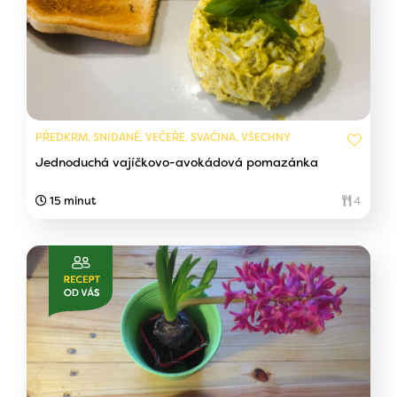
PŘEDKRM, SNÍDANĚ, VEČEŘE, SVAČINA, VŠECHNY
Jednoduchá vajíčkovo-avokádová pomazánka
15 minut
4