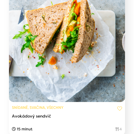
SNÍDANĚ, SVAČINA, VŠECHNY
Avokádový sendvič
15 minut
4