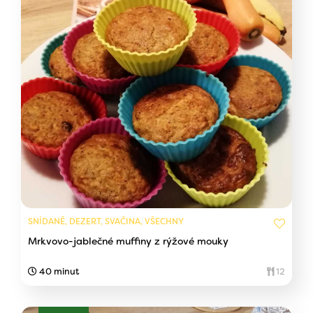
SNÍDANĚ, DEZERT, SVAČINA, VŠECHNY
Mrkvovo-jablečné muffiny z rýžové mouky
40 minut
12