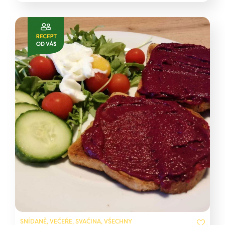
SNÍDANĚ, VEČEŘE, SVAČINA, VŠECHNY