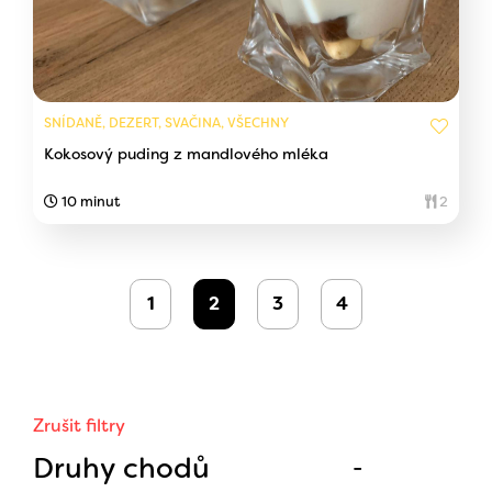
SNÍDANĚ, DEZERT, SVAČINA, VŠECHNY
Kokosový puding z mandlového mléka
10 minut
2
1
2
3
4
Zrušit filtry
Druhy chodů