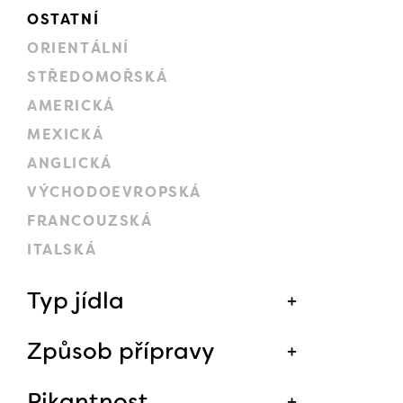
OSTATNÍ
ORIENTÁLNÍ
STŘEDOMOŘSKÁ
AMERICKÁ
MEXICKÁ
ANGLICKÁ
VÝCHODOEVROPSKÁ
FRANCOUZSKÁ
ITALSKÁ
Typ jídla
Způsob přípravy
Pikantnost