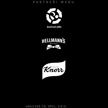
PARTNEŘI WEBU
UNILEVER ČR, SPOL. S.R.O.