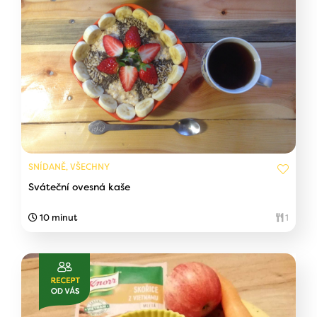
SNÍDANĚ, VŠECHNY
Sváteční ovesná kaše
10 minut
1