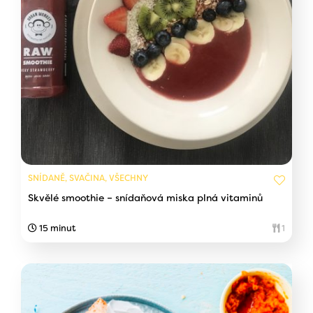
SNÍDANĚ, SVAČINA, VŠECHNY
Skvělé smoothie – snídaňová miska plná vitaminů
15 minut
1