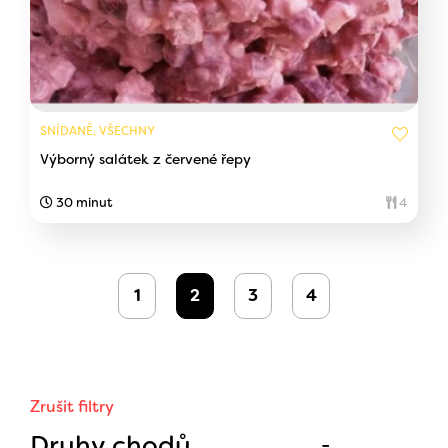
SNÍDANĚ, VŠECHNY
Výborný salátek z červené řepy
30 minut
4
1
2
3
4
Zrušit filtry
Druhy chodů