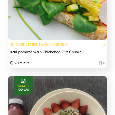
SNÍDANĚ, VEČEŘE, SVAČINA, VŠECHNY
Kari pomazánka s Chickened Out Chunks
20 minut
4