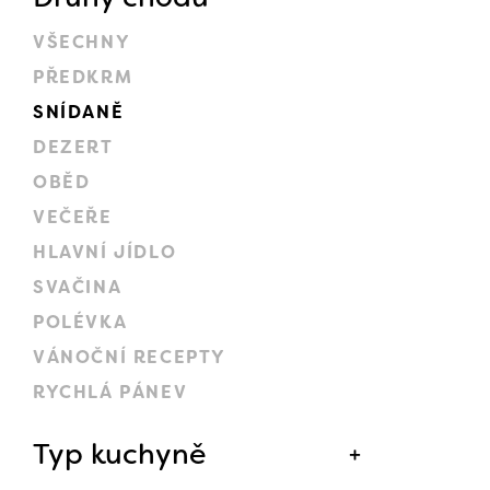
VŠECHNY
PŘEDKRM
SNÍDANĚ
DEZERT
OBĚD
VEČEŘE
HLAVNÍ JÍDLO
SVAČINA
POLÉVKA
VÁNOČNÍ RECEPTY
RYCHLÁ PÁNEV
Typ kuchyně