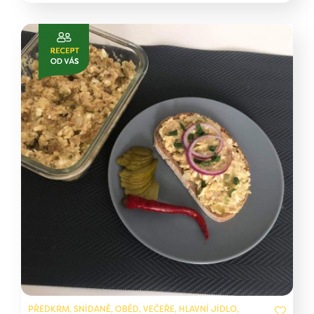
PŘEDKRM, SNÍDANĚ, OBĚD, VEČEŘE, HLAVNÍ JÍDLO,