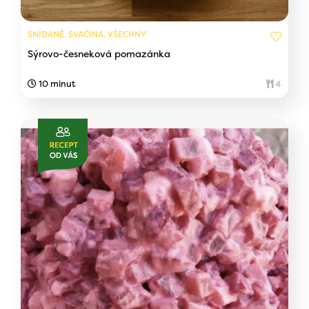
SNÍDANĚ, SVAČINA, VŠECHNY
Sýrovo-česneková pomazánka
10 minut
4