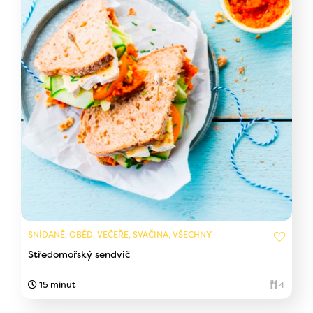
SNÍDANĚ, OBĚD, VEČEŘE, SVAČINA, VŠECHNY
Středomořský sendvič
15 minut
4