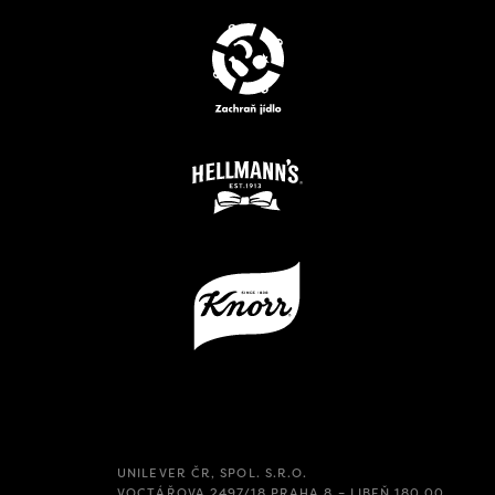
UNILEVER ČR, SPOL. S.R.O.
VOCTÁŘOVA 2497/18 PRAHA 8 – LIBEŇ 180 00