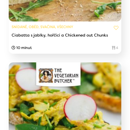
SNÍDANĚ, OBĚD, SVAČINA, VŠECHNY
Ciabatta s jablky, hořčicí a Chickened out Chunks
10 minut
4