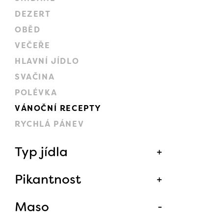
DEZERT
OBĚD
VEČEŘE
HLAVNÍ JÍDLO
SVAČINA
POLÉVKA
VÁNOČNÍ RECEPTY
RYCHLÁ PÁNEV
Typ jídla
Pikantnost
Maso