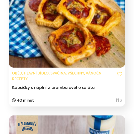
OBĚD, HLAVNÍ JÍDLO, SVAČINA, VŠECHNY, VÁNOČNÍ
RECEPTY
Kapsičky s náplní z bramborového salátu
40 minut
3