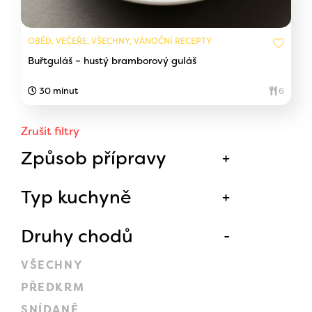
OBĚD, VEČEŘE, VŠECHNY, VÁNOČNÍ RECEPTY
Buřtguláš – hustý bramborový guláš
30 minut
6
Zrušit filtry
Způsob přípravy
Typ kuchyně
Druhy chodů
VŠECHNY
PŘEDKRM
SNÍDANĚ