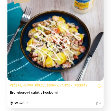
VEČEŘE, HLAVNÍ JÍDLO, VŠECHNY, VÁNOČNÍ RECEPTY
Bramborový salát s houbami
30 minut
4