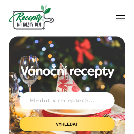
Vánoční recepty
VYHLEDAT