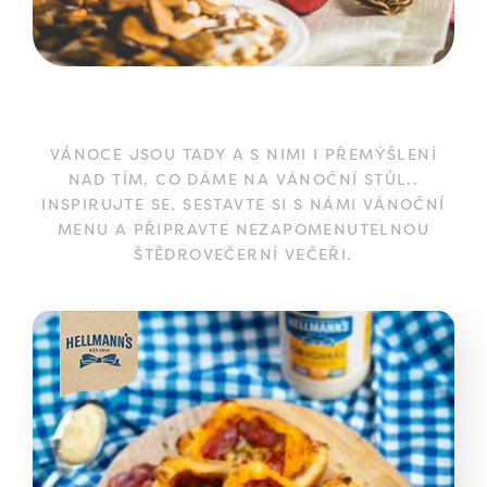
VÁNOCE JSOU TADY A S NIMI I PŘEMÝŠLENÍ
NAD TÍM, CO DÁME NA VÁNOČNÍ STŮL..
INSPIRUJTE SE, SESTAVTE SI S NÁMI VÁNOČNÍ
MENU A PŘIPRAVTE NEZAPOMENUTELNOU
ŠTĚDROVEČERNÍ VEČEŘI.