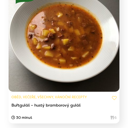
OBĚD, VEČEŘE, VŠECHNY, VÁNOČNÍ RECEPTY
Buřtguláš – hustý bramborový guláš
30 minut
6