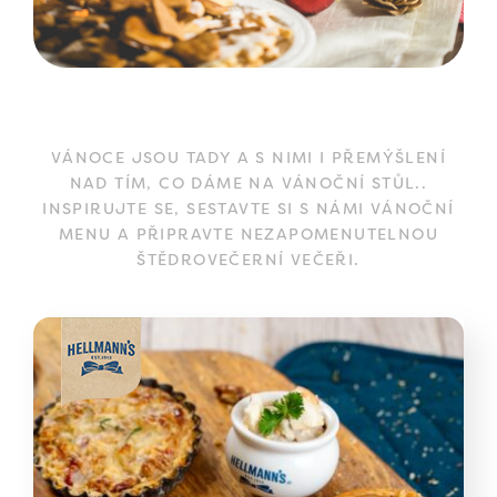
VÁNOCE JSOU TADY A S NIMI I PŘEMÝŠLENÍ
NAD TÍM, CO DÁME NA VÁNOČNÍ STŮL..
INSPIRUJTE SE, SESTAVTE SI S NÁMI VÁNOČNÍ
MENU A PŘIPRAVTE NEZAPOMENUTELNOU
ŠTĚDROVEČERNÍ VEČEŘI.