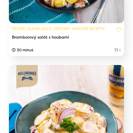
VEČEŘE, HLAVNÍ JÍDLO, VŠECHNY, VÁNOČNÍ RECEPTY
Bramborový salát s houbami
30 minut
4