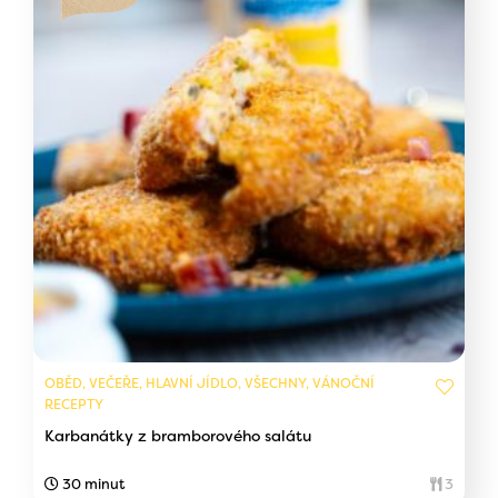
OBĚD, VEČEŘE, HLAVNÍ JÍDLO, VŠECHNY, VÁNOČNÍ
RECEPTY
Karbanátky z bramborového salátu
30 minut
3