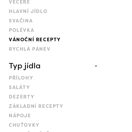
VEČEŘE
HLAVNÍ JÍDLO
SVAČINA
POLÉVKA
VÁNOČNÍ RECEPTY
RYCHLÁ PÁNEV
Typ jídla
PŘÍLOHY
SALÁTY
DEZERTY
ZÁKLADNÍ RECEPTY
NÁPOJE
CHUŤOVKY