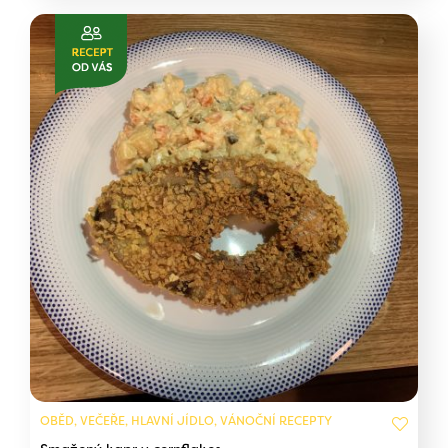
OBĚD, VEČEŘE, HLAVNÍ JÍDLO, VÁNOČNÍ RECEPTY