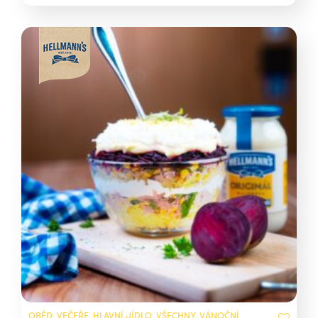
OBĚD, VEČEŘE, HLAVNÍ JÍDLO, VŠECHNY, VÁNOČNÍ