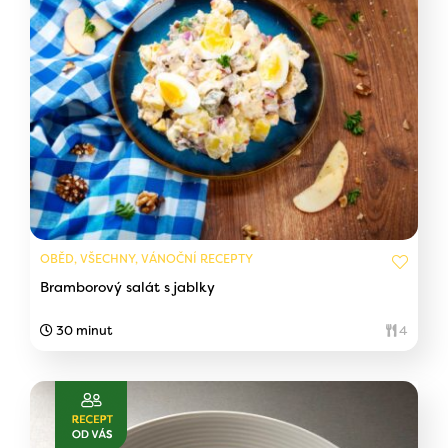
OBĚD, VŠECHNY, VÁNOČNÍ RECEPTY
Bramborový salát s jablky
30 minut
4