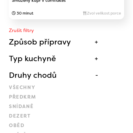
Smažený kapr v cornflakes
30 minut
Zvol velikost porce
Zrušit filtry
Způsob přípravy
Typ kuchyně
Druhy chodů
VŠECHNY
PŘEDKRM
SNÍDANĚ
DEZERT
OBĚD