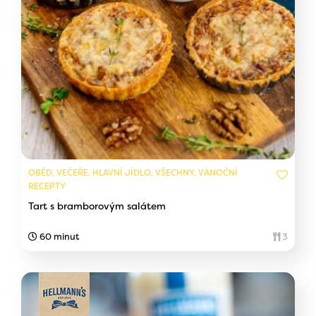
OBĚD, VEČEŘE, HLAVNÍ JÍDLO, VŠECHNY, VÁNOČNÍ
RECEPTY
Tart s bramborovým salátem
60 minut
3