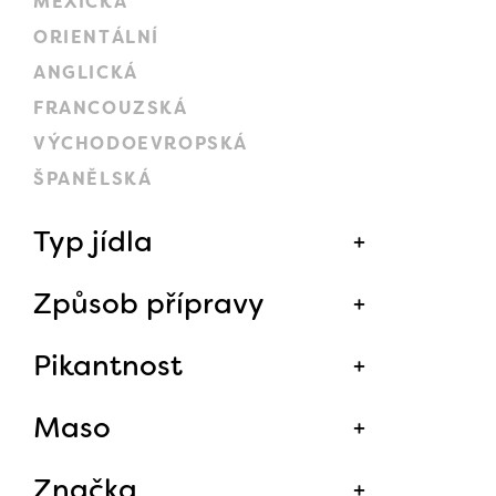
MEXICKÁ
ORIENTÁLNÍ
ANGLICKÁ
FRANCOUZSKÁ
VÝCHODOEVROPSKÁ
ŠPANĚLSKÁ
Typ jídla
Způsob přípravy
Pikantnost
Maso
Značka