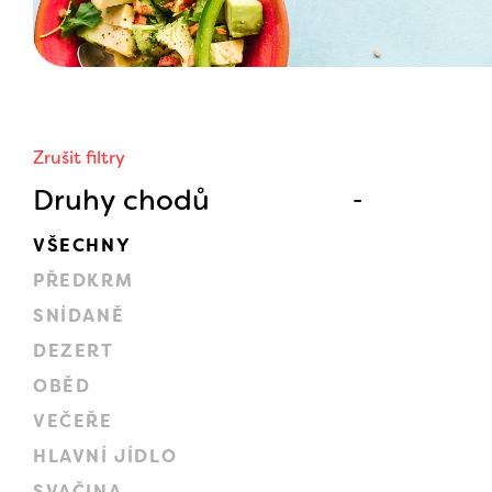
Zrušit filtry
Druhy chodů
VŠECHNY
PŘEDKRM
SNÍDANĚ
DEZERT
OBĚD
VEČEŘE
HLAVNÍ JÍDLO
SVAČINA