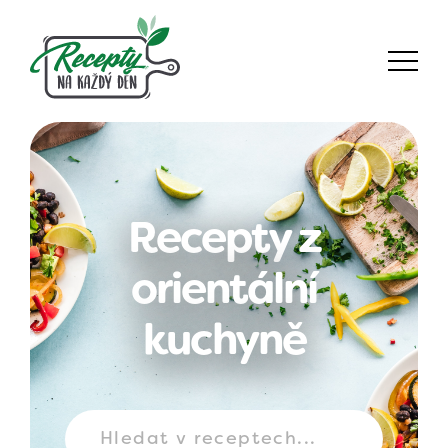
Recepty z
orientální
kuchyně