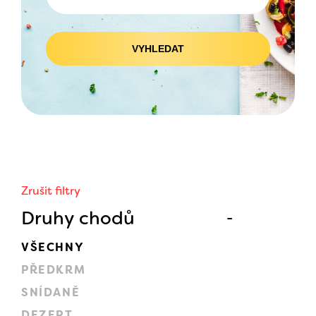
VYHLEDAT
Zrušit filtry
Druhy chodů
VŠECHNY
PŘEDKRM
SNÍDANĚ
DEZERT