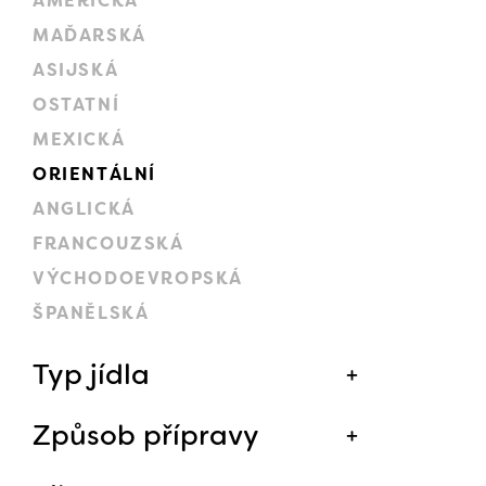
AMERICKÁ
MAĎARSKÁ
ASIJSKÁ
OSTATNÍ
MEXICKÁ
ORIENTÁLNÍ
ANGLICKÁ
FRANCOUZSKÁ
VÝCHODOEVROPSKÁ
ŠPANĚLSKÁ
Typ jídla
Způsob přípravy