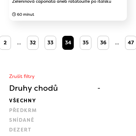
Zeleninová caponata aneb ratatouille po italsku
60 minut
2
…
32
33
34
35
36
…
47
Zrušit filtry
Druhy chodů
VŠECHNY
PŘEDKRM
SNÍDANĚ
DEZERT