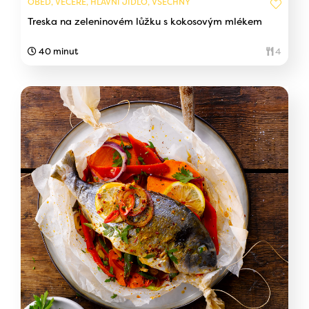
OBĚD, VEČEŘE, HLAVNÍ JÍDLO, VŠECHNY
Treska na zeleninovém lůžku s kokosovým mlékem
40 minut
4