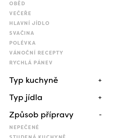
OBĚD
VEČEŘE
HLAVNÍ JÍDLO
SVAČINA
POLÉVKA
VÁNOČNÍ RECEPTY
RYCHLÁ PÁNEV
Typ kuchyně
Typ jídla
Způsob přípravy
NEPEČENÉ
STUDENÁ KUCHYNĚ