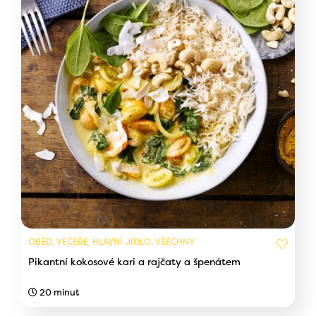
OBĚD, VEČEŘE, HLAVNÍ JÍDLO, VŠECHNY
Pikantní kokosové kari a rajčaty a špenátem
20 minut