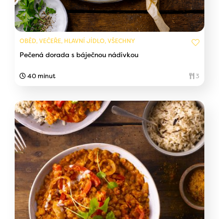
OBĚD, VEČEŘE, HLAVNÍ JÍDLO, VŠECHNY
Pečená dorada s báječnou nádivkou
40 minut
3