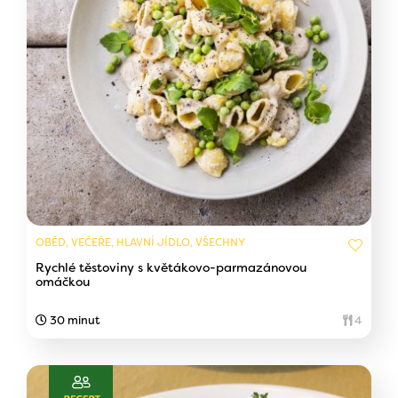
OBĚD, VEČEŘE, HLAVNÍ JÍDLO, VŠECHNY
Rychlé těstoviny s květákovo-parmazánovou
omáčkou
30 minut
4