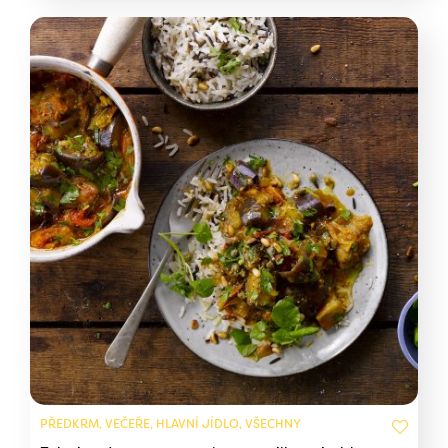
PŘEDKRM, VEČEŘE, HLAVNÍ JÍDLO, VŠECHNY