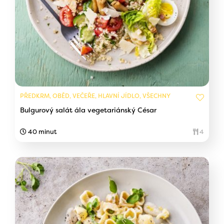
PŘEDKRM, OBĚD, VEČEŘE, HLAVNÍ JÍDLO, VŠECHNY
Bulgurový salát ála vegetariánský César
40 minut
4