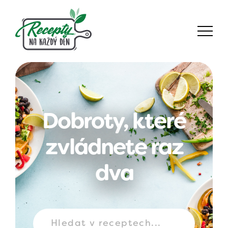
Dobroty, které
zvládnete raz
dva