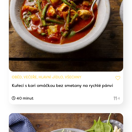
OBĚD, VEČEŘE, HLAVNÍ JÍDLO, VŠECHNY
Kuřecí s kari omáčkou bez smetany na rychlé pánvi
40 minut
4