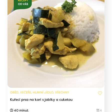
OBĚD, VEČEŘE, HLAVNÍ JÍDLO, VŠECHNY
Kuřecí prsa na kari s jablky a cuketou
40 minut
4