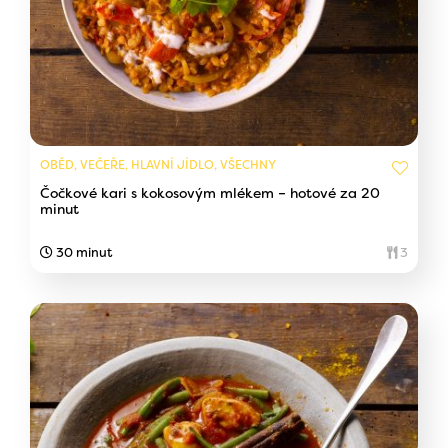
OBĚD, VEČEŘE, HLAVNÍ JÍDLO, VŠECHNY
Čočkové kari s kokosovým mlékem – hotové za 20
minut
30 minut
3