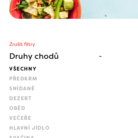
Zrušit filtry
Druhy chodů
VŠECHNY
PŘEDKRM
SNÍDANĚ
DEZERT
OBĚD
VEČEŘE
HLAVNÍ JÍDLO
SVAČINA