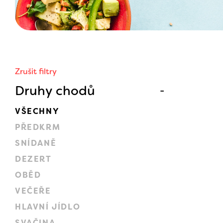
Zrušit filtry
Druhy chodů
VŠECHNY
PŘEDKRM
SNÍDANĚ
DEZERT
OBĚD
VEČEŘE
HLAVNÍ JÍDLO
SVAČINA