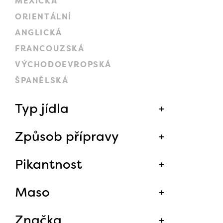
MEXICKÁ
ORIENTÁLNÍ
ANGLICKÁ
FRANCOUZSKÁ
VÝCHODOEVROPSKÁ
ŠPANĚLSKÁ
Typ jídla
Způsob přípravy
Pikantnost
Maso
Značka