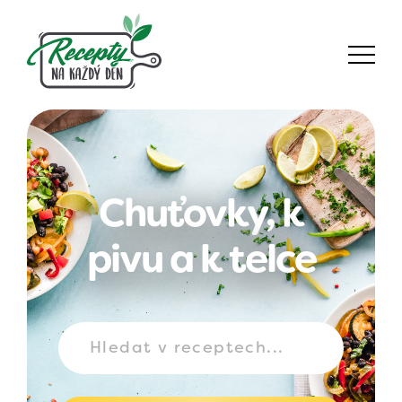
Chuťovky, k
pivu a k telce