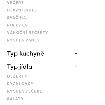
VEČEŘE
HLAVNÍ JÍDLO
SVAČINA
POLÉVKA
VÁNOČNÍ RECEPTY
RYCHLÁ PÁNEV
Typ kuchyně
Typ jídla
DEZERTY
RYCHLOVKY
RYCHLÁ VEČEŘE
SALÁTY