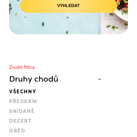
VYHLEDAT
Zrušit filtry
Druhy chodů
VŠECHNY
PŘEDKRM
SNÍDANĚ
DEZERT
OBĚD