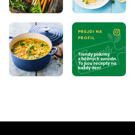
PREJDI NA
PROFIL
Trendy pokrmy
z běžných surovin.
To jsou recepty na
každý den!