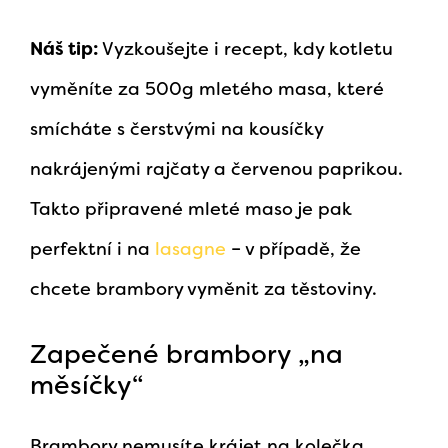
Náš tip:
Vyzkoušejte i recept, kdy kotletu
vyměníte za 500g mletého masa, které
smícháte s čerstvými na kousíčky
nakrájenými rajčaty a červenou paprikou.
Takto připravené mleté maso je pak
perfektní i na
lasagne
– v případě, že
chcete brambory vyměnit za těstoviny.
Zapečené brambory „na
měsíčky“
Brambory nemusíte krájet na kolečka,