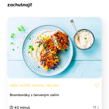
zachutnají!
OBĚD, VEČEŘE, SVAČINA, VŠECHNY
Bramboráky s červeným zelím
40 minut
5