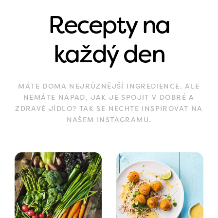
Recepty na
každý den
MÁTE DOMA NEJRŮZNĚJŠÍ INGREDIENCE, ALE
NEMÁTE NÁPAD, JAK JE SPOJIT V DOBRÉ A
ZDRAVÉ JÍDLO? TAK SE NECHTE INSPIROVAT NA
NAŠEM INSTAGRAMU.