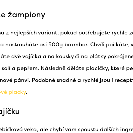
se žampiony
a z nejlepších variant, pokud potřebujete rychle z
 a nastrouháte asi 500g brambor. Chvíli počkáte,
idáte dvě vajíčka a na kousky či na plátky pokráje
solí a pepřem. Následně děláte placičky, které pe
nové pánvi. Podobně snadné a rychlé jsou i recep
vé placky
.
ajíčku
íčková veka, ale chybí vám spoustu dalších ingre