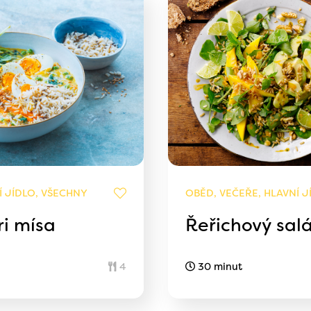
Í JÍDLO, VŠECHNY
OBĚD, VEČEŘE, HLAVNÍ J
ri mísa
Řeřichový sal
4
30 minut