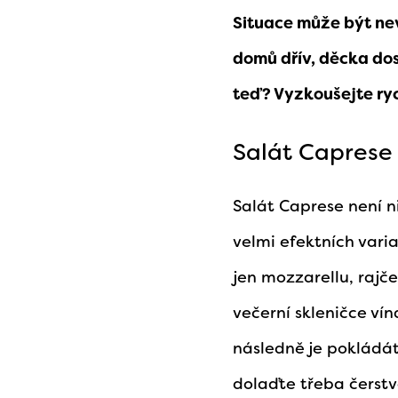
Situace může být ne
domů dřív, děcka do
teď? Vyzkoušejte rych
Salát Caprese
Salát Caprese není n
velmi efektních vari
jen mozzarellu, rajče
večerní skleničce vín
následně je pokládát
dolaďte třeba čerstv