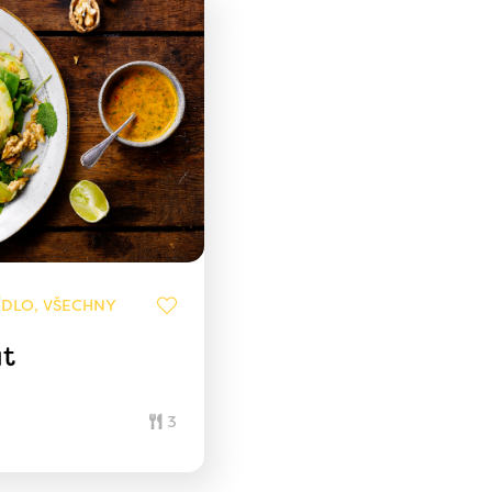
ÍDLO, VŠECHNY
át
3