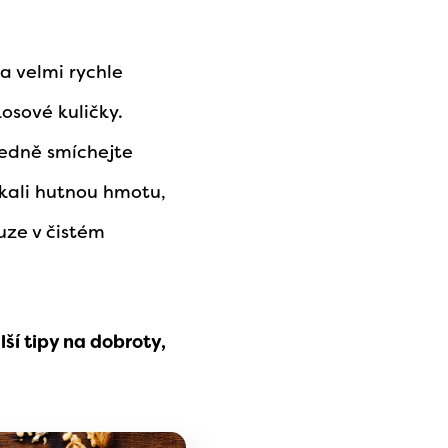
a velmi rychle
osové kuličky.
ledně smíchejte
kali hutnou hmotu,
ouze v čistém
ší tipy na dobroty,