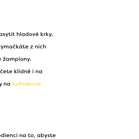
asytit hladové krky.
 vymačkáte z nich
né žampiony.
čete klidně i na
ty na
květákové
diencí na to, abyste