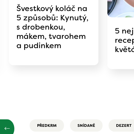
Švestkový koláč na
5 způsobů: Kynutý,
s drobenkou,
5 ne
mákem, tvarohem
rece
a pudinkem
květ
PŘEDKRM
SNÍDANĚ
DEZERT