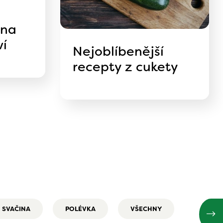
 na
ví
Nejoblíbenější
recepty z cukety
SVAČINA
POLÉVKA
VŠECHNY