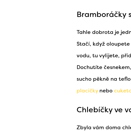
Bramboráčky 
Tahle dobrota je jedn
Stačí, když oloupete
vodu, tu vylijete, př
Dochutíte česnekem, 
sucho pěkně na teflo
placičky
nebo
cuketo
Chlebíčky ve v
Zbyla vám doma chleb