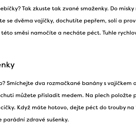
chlebíčky? Tak zkuste tak zvané smaženky. Do misk
te se dvěma vajíčky, dochutíte pepřem, solí a pro
v této směsi namočíte a necháte péct. Tuhle rychlo
enky
ho? Smíchejte dva rozmačkané banány s vajíčkem 
 chuti můžete přisladit medem. Na plech položte pe
acičky. Když máte hotovo, dejte péct do trouby na
e parádní zdravé sušenky.