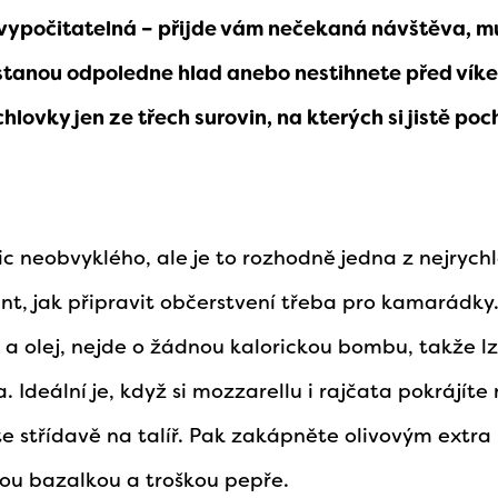
vypočitatelná – přijde vám nečekaná návštěva, mu
stanou odpoledne hlad anebo nestihnete před vík
lovky jen ze třech surovin, na kterých si jistě poc
ic neobvyklého, ale je to rozhodně jedna z nejrych
ant, jak připravit občerstvení třeba pro kamarádky
 a olej, nejde o žádnou kalorickou bombu, takže lz
a. Ideální je, když si mozzarellu i rajčata pokrájíte
e střídavě na talíř. Pak zakápněte olivovým extr
ou bazalkou a troškou pepře.