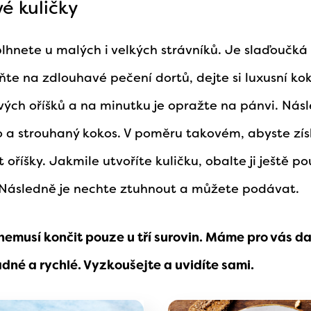
é kuličky
plhnete u malých i velkých strávníků. Je slaďoučká 
e na zdlouhavé pečení dortů, dejte si luxusní kok
vých oříšků a na minutku je opražte na pánvi. Nás
a strouhaný kokos. V poměru takovém, abyste zís
 oříšky. Jakmile utvoříte kuličku, obalte ji ještě p
Následně je nechte ztuhnout a můžete podávat.
nemusí končit pouze u tří surovin. Máme pro vás dal
adné a rychlé. Vyzkoušejte a uvidíte sami.