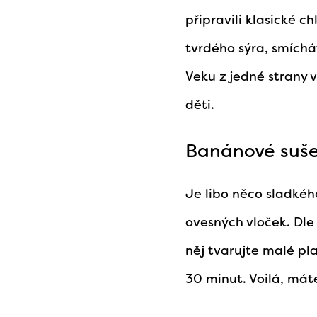
připravili klasické 
tvrdého sýra, smíchá
Veku z jedné strany 
děti.
Banánové suš
Je libo něco sladké
ovesných vloček. Dle
něj tvarujte malé pl
30 minut. Voilá, mát