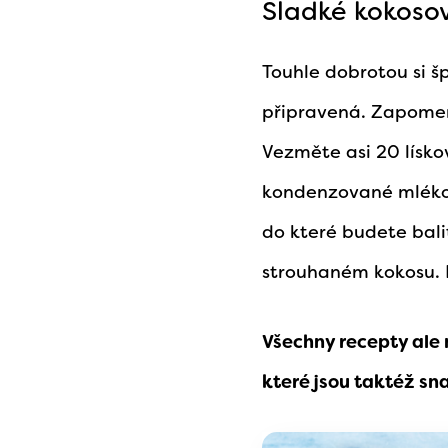
Sladké kokosov
Touhle dobrotou si š
připravená. Zapomeňt
Vezměte asi 20 lísko
kondenzované mléko 
do které budete balit
strouhaném kokosu. 
Všechny recepty ale 
které jsou taktéž sn