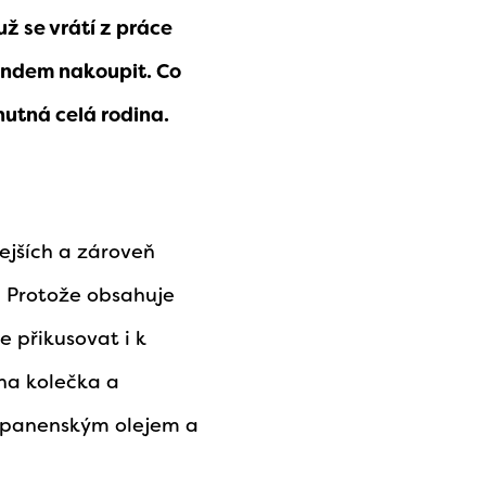
ž se vrátí z práce
endem nakoupit. Co
hutná celá rodina.
lejších a zároveň
. Protože obsahuje
e přikusovat i k
 na kolečka a
a panenským olejem a