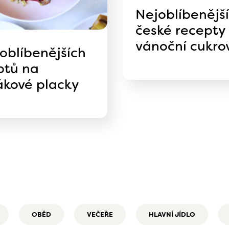
Nejoblíbenější
české recepty
vánoční cukro
joblíbenějších
ptů na
ákové placky
OBĚD
VEČEŘE
HLAVNÍ JÍDLO