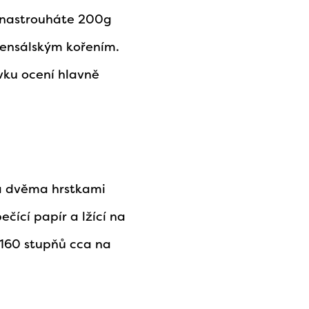
y nastrouháte 200g
vensálským kořením.
vku ocení hlavně
a dvěma hrstkami
čící papír a lžící na
 160 stupňů cca na